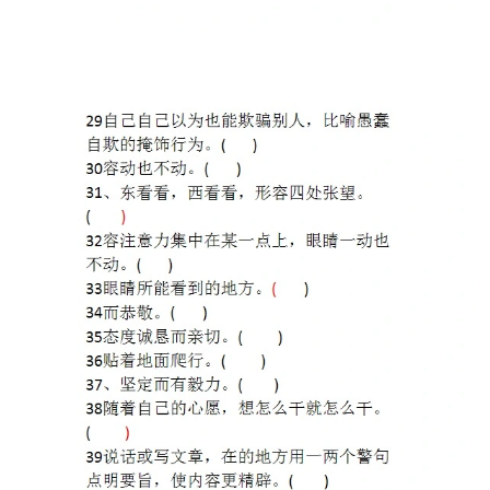
首
页
母
婴
早
教
A
I