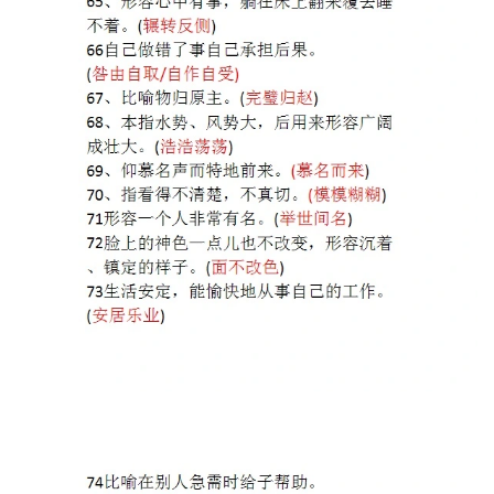
资
源
高
中
资
料
儿
童
国
学
启
蒙
儿
童
英