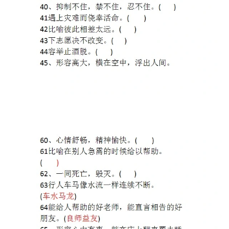
教
程
资
源
初
中
资
料
小
学
资
料
登录
注册
自
媒
体