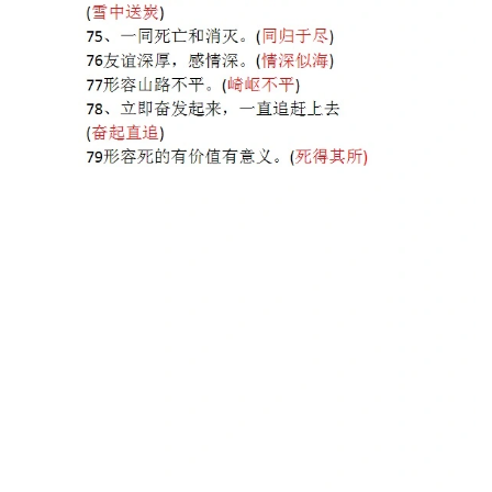
语
启
蒙