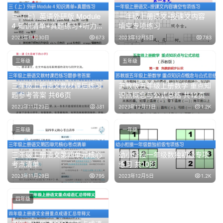
三（上）英语外研版 Module
一年级上册语文-按课文内容
4 知识清单+真题练习+听力练
填空专项练习
习
2023年11月30日
673
2023年12月5日
783
三年级
五年级
三年级上册语文教材课后练习
苏教版五年级上册数学 重点知
题参考答案 共66页
识点概念与公式总结 共12页
2023年11月29日
681
2023年12月11日
1.2K
三年级
一年级
三年级上册语文第四单元核心
幼小衔接一年级数独初级专项
考点清单
练习 共10页
2023年11月29日
795
2023年12月5日
1.2K
四年级