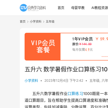
首页
母婴早教
AI教程资源
首页
小学资料
五年级
五升六 数学暑假作业口算练习100
小学资料
•
2023年12月4日 下午2:42
•
五年级
,
六
五升六数学暑假作业
口算练习
1000题是
道口算题目，旨在帮助学生提高口算速度和准确
运算类型，包括加减乘除、分数运算、百分比计