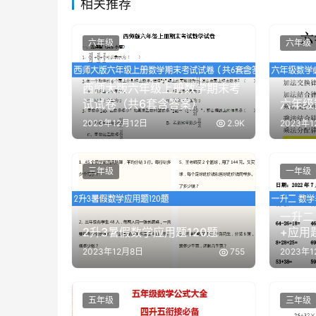
相关推荐
六年级
六年级
西师大版六年级上册数学期末考
试试卷（共6套含答案）
六年级
2023年12月12日
2.9K
2023年
三年级
一年级
一升二
2升3暑假数学应用题120题
+应用
2023年12月8日
755
2023年
五年级
三年级