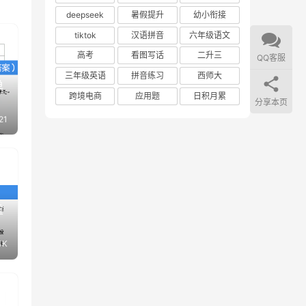
deepseek
暑假提升
幼小衔接
tiktok
汉语拼音
六年级语文
高考
看图写话
二升三
QQ客服
三年级英语
拼音练习
西师大
单
跨境电商
应用题
日积月累
分享本页
21
重
4K