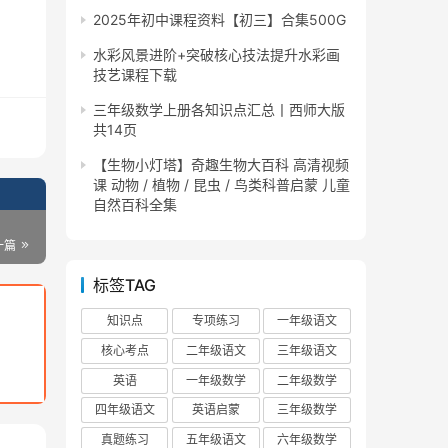
2025年初中课程资料【初三】合集500G
水彩风景进阶+突破核心技法提升水彩画
技艺课程下载
三年级数学上册各知识点汇总丨西师大版
共14页
【生物小灯塔】奇趣生物大百科 高清视频
课 动物 / 植物 / 昆虫 / 鸟类科普启蒙 儿童
自然百科全集
一篇
标签TAG
知识点
专项练习
一年级语文
核心考点
二年级语文
三年级语文
英语
一年级数学
二年级数学
四年级语文
英语启蒙
三年级数学
真题练习
五年级语文
六年级数学