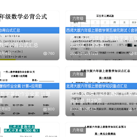
六年级
西师大版六年级上册数学第五
数学必背公式汇总
元测试（含答案）
12月4日
760
2023年12月12日
8
六年级
 数学暑假作业全套 计算
北师大版六年级上册数学知识
题
点汇总 共29页
12月8日
800
2023年12月4日
1.
六年级