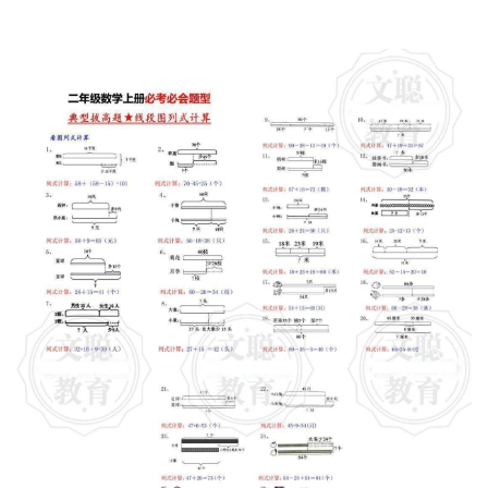
中
资
料
小
学
资
料
登录
注册
自
媒
体
资
源
高
中
资