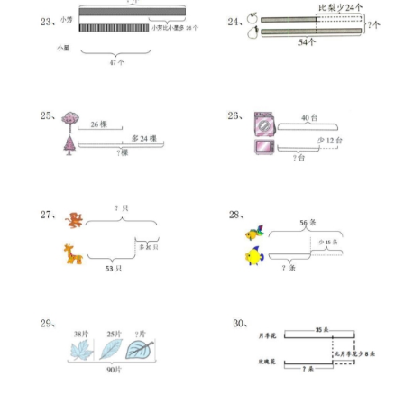
首
页
母
婴
早
教
A
I
教
程
资
源
初