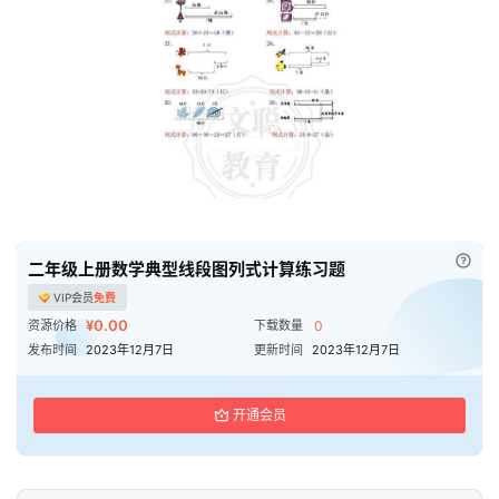
料
儿
童
国
学
启
蒙
已付
二年级上册数学典型线段图列式计算练习题
儿
童
VIP会员
免费
¥0.00
英
资源价格
下载数量
0
发布时间
2023年12月7日
更新时间
2023年12月7日
语
启
蒙
开通会员