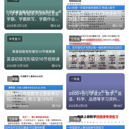
小学学霸专题系列资料包五星
幼小衔接一年级拼音拼读练习
学霸、学霸默写、学霸作业本
拼读小能手
等资料PDF下载
2025年2月12日
6.5K
2023年12月6日
2.7K
中考复习
五年级
四、五年级句子专项训练—修
英语初级完形填空10节视频课
改病句知识点技巧
2024年12月16日
676
2023年12月11日
765
二年级
一年级
冀教版二年级数学上册各单元
3500+份小学语文、数学、英
知识点汇总 预习 复习均可 共
语、科学、品德等学习资料大
9页
合集
2023年11月26日
749
2025年2月5日
667
五年级
一年级