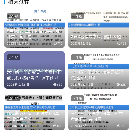
相关推荐
五年级
三年级
5年级语文上册词语归类积累
课文佳句汇总
2升3暑假数学应用题120题
2023年12月11日
710
2023年12月8日
759
六年级
一年级
六年级上册语数英学习资料下
一年级上册语文1-8单元知识
载试卷+核心考点+课前预习
点归纳 共11页
2024年12月31日
889
2023年12月13日
2.1K
五年级
三年级
部编版五年级上册语文1-8单
三年级上册语文1-4单元期中
元知识点汇总
考点汇总 共14页
2023年12月11日
802
2023年12月19日
903