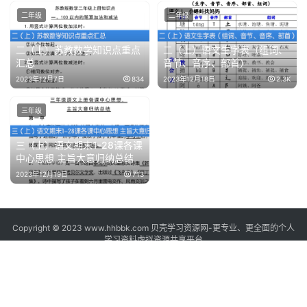
二年级
二年级
二（上）苏教数学知识点重点
二（上）语文生字表（组词、
汇总
音节、音序、部首）
2023年12月7日
834
2023年12月18日
2.3K
三年级
三（上）语文期末1-28课各课
中心思想 主旨大意归纳总结
2023年12月19日
713
Copyright © 2023 www.hhbbk.com 贝壳学习资源网-更专业、更全面的个人
学习资料虚拟资源共享平台
鄂ICP备2023022495号
本站所有学习资料均来源于互联网,由贝壳学习资源网整理提供，版权归原作
者、原出处所有,如转载引用请注明网址出处。
如有侵权争议、不妥之处请联系895674471@QQ.COM，本站删除处理！ 请用