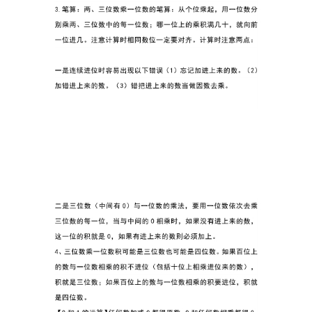
首
页
母
婴
早
教