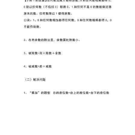
A
I
教
程
资
源
初
中
资
料
小
学
资
料
登录
注册
自