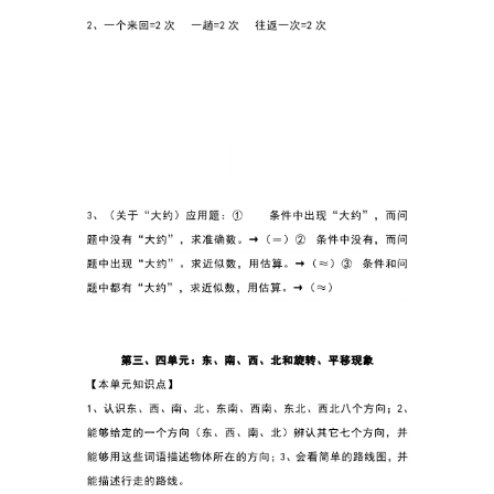
童
英
语
启
蒙