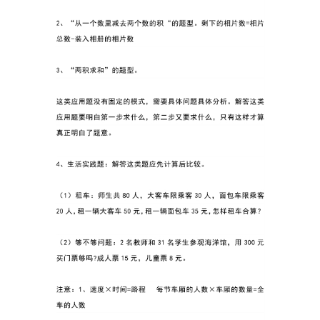
媒
体
资
源
高
中
资
料
儿
童
国
学
启
蒙
儿