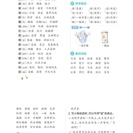
小
学
资
料
登录
注册
自
媒
体
资
源
高
中
资
料
儿
童