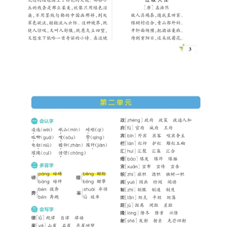
母
婴
早
教
A
I
教
程
资
源
初
中
资
料