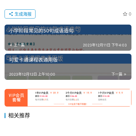
生成海报
0
小学阶段常见的50句成语造句
上一篇
2023年12月11日 下午4:03
可爱卡通课程表通用版
2023年12月12日 上午10:00
下一篇
相关推荐
三年级上册语文第二单元核心
一年级语文上册1-8单元语文
2023年11月29日
745
2023年12月6日
752
二年级上册语文名师规划每一
六年级上册好文仿写小练笔 共
考点清单
2023年12月7日
796
专项复习练习 共17页
2023年12月4日
1.0K
三年级
一年级
部编版四年级上册语文必背内
二（上）语文期末必备：必背
课重考点梳理（全册）共32页
2023年12月1日
813
144页
2023年12月18日
856
二年级
六年级
5升6年级暑假每天学习练习手
三年级上册外研版英语