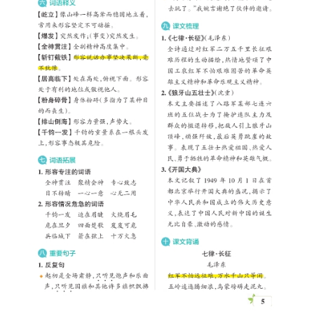
国
学
启
蒙
儿
童
英
语
启
蒙