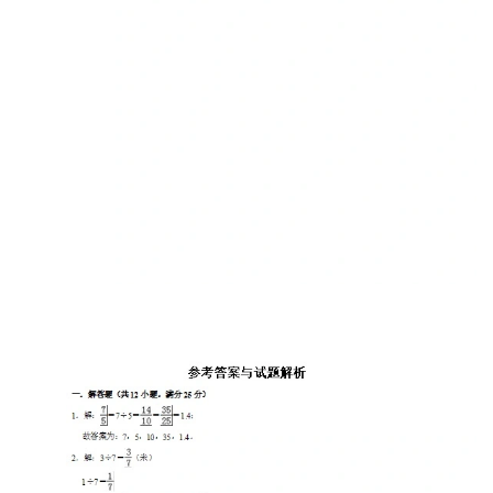
小
学
资
料
登录
注册
自
媒
体
资
源
高
中
资
料
儿
童