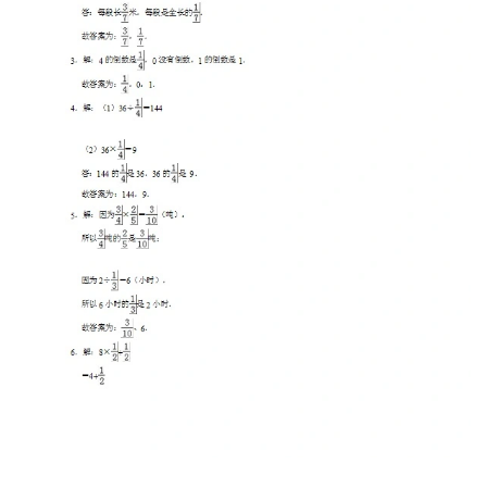
国
学
启
蒙
儿
童
英
语
启
蒙