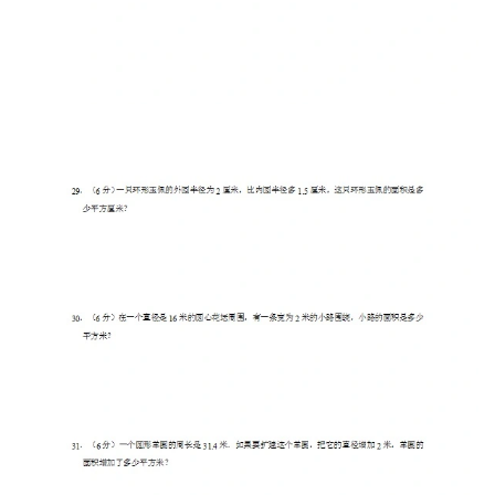
母
婴
早
教
A
I
教
程
资
源
初
中
资
料