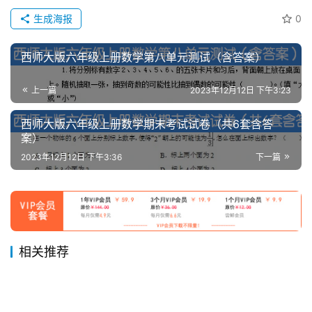
生成海报
0
西师大版六年级上册数学第八单元测试（含答案）
上一篇
2023年12月12日 下午3:23
西师大版六年级上册数学期末考试试卷（共6套含答
案）
2023年12月12日 下午3:36
下一篇
相关推荐
二年级上册数学 图形角个数专
二年级上册语文日积月累专项
2023年12月7日
1.8K
2023年12月7日
704
《满分学霸思维满分数学 (1-6
小学二升三年级暑假数学作业
项练习
2025年2月12日
1.6K
练习
2023年12月10日
1.3K
二年级
二年级
一年级上册数学方向专项练习
部编版一年级语文音节拼读组
年级)》视频课程下载
2023年12月6日
3.3K
2023年12月6日
1.3K
一年级
三年级
六年级期末复习计算练习
幼小衔接一年级上册数学破十
题 认识上下左右-东西南北 共
2023年12月4日
817
词全汇总+练习
2023年12月5日
797
一年级
一年级
一年级数学上册10以内+20以
10000题 共121页
2023年12月6日
895
法专项练习
六年级
一年级