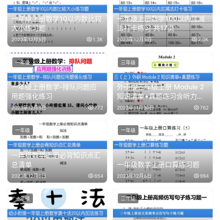
一年级上册数学10以内数比较
一年级上册数学100以内加减
大小练习题
法打卡练习 共17页
2023年12月5日
1.3K
2023年12月5日
2.0K
一年级
三年级
一年级上册数学-排队问题应
外研版三年级上册 Module 2
用题强化练习
知识清单+真题练习含听力练
习
2023年12月5日
772
2023年11月30日
762
一年级
一年级
一年级数学上册必背知识点汇
总清单
一年级数学上册口算练习题
2023年12月6日
654
2023年12月6日
994
一年级
二年级