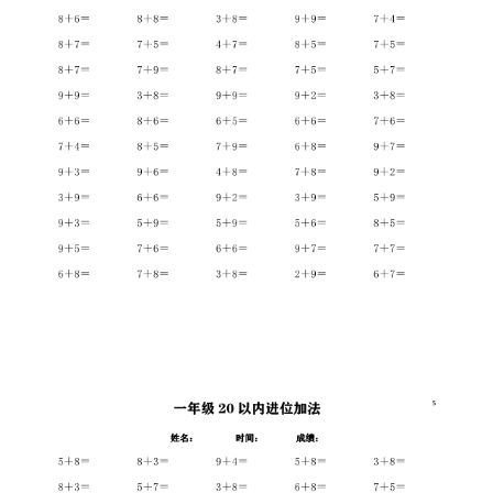
A
I
教
程
资
源
初
中
资
料
小
学
资
料