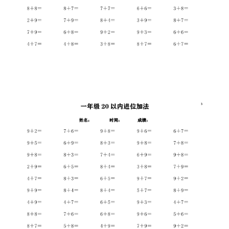
首
页
母
婴
早
教