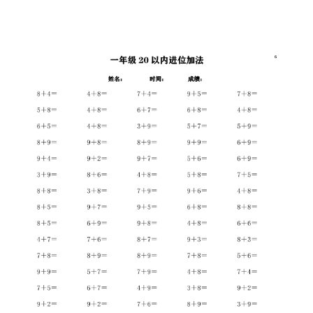
儿
童
英
语
启
蒙