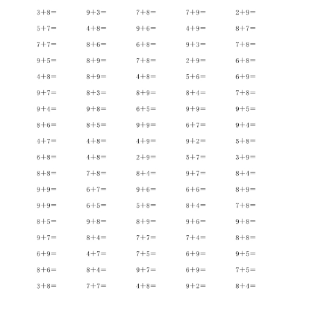
登录
注册
自
媒
体
资
源
高
中
资
料
儿
童
国
学
启
蒙