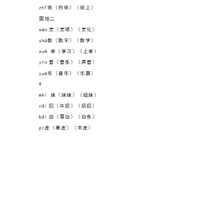
小
学
资
料
登录
注册
自
媒
体
资
源
高
中
资
料