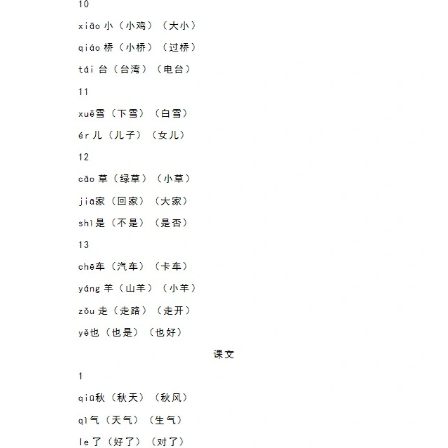
儿
童
国
学
启
蒙
儿
童
英
语
启
蒙