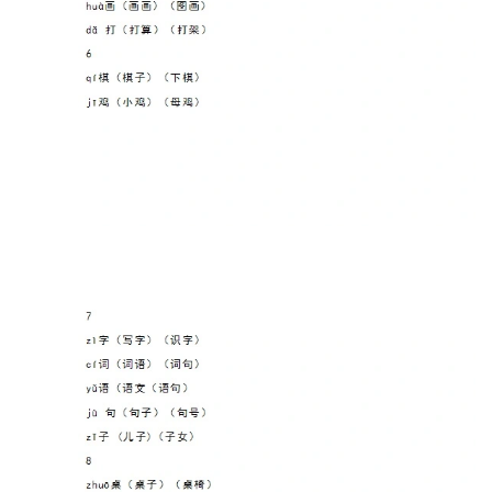
页
母
婴
早
教
A
I
教
程
资
源
初
中
资
料