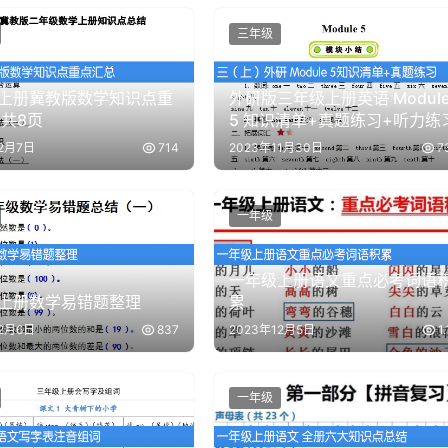
三年级
上册冀教版数学知识点重
外研版三年级上册英语 Modul
 共8页
5 知识清单+真题练习+听力练
12月7日
714
2023年11月30日
7
一年级
一年级上册语文重点必考词语
上册数学易错题整理
累
12月6日
837
2023年12月5日
1
一年级