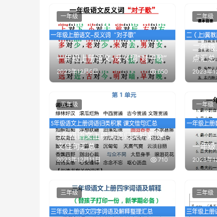
一年级
二年级
二年级
一年级上册语文-反义词“对子歌”
点汇总
2023年12月5日
650
2023年
五年级
一年级
5年级语文上册词语归类积累 课
文佳句汇总
一年级
2023年12月11日
710
2023年
三年级
三年级