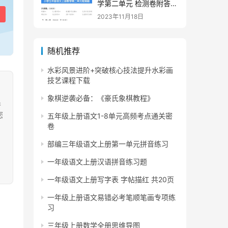
学第二单元 检测卷附答案
下载
2023年11月18日
随机推荐
水彩风景进阶+突破核心技法提升水彩画
技艺课程下载
象棋逆袭必备：《豪氏象棋教程》
果
您
五年级上册语文1-8单元高频考点通关密
卷
部编三年级语文上册第一单元拼音练习
一年级语文上册汉语拼音练习题
一年级语文上册写字表 字帖描红 共20页
一年级上册语文易错必考笔顺笔画专项练
习
三年级上册数学全册思维导图