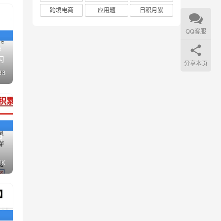
跨境电商
应用题
日积月累
QQ客服
e
习
分享本页
38
积
.1K