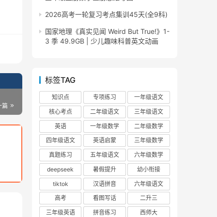
2026高考一轮复习考点集训45天(全9科)
国家地理《真实见闻 Weird But True!》1-
3 季 49.9GB | 少儿趣味科普英文动画
标签TAG
知识点
专项练习
一年级语文
一篇
核心考点
二年级语文
三年级语文
英语
一年级数学
二年级数学
四年级语文
英语启蒙
三年级数学
真题练习
五年级语文
六年级数学
deepseek
暑假提升
幼小衔接
tiktok
汉语拼音
六年级语文
高考
看图写话
二升三
三年级英语
拼音练习
西师大