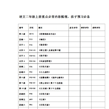
首
页
母
婴
早
教
A
I
教
程
资
源