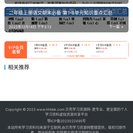
二年级上册语文期末必备 第1-8单元知识重点汇总
2023年12月18日 下午3:12
下一篇
相关推荐
三年级上册语文第五单元核心
二年级上册语文期末备考必背
2023年11月29日
646
2023年12月18日
722
六年级语文上册名师规划每一
1升2年级暑假学习手册
考点清单
2023年12月4日
732
古诗文及译文
2023年12月7日
1.0K
三年级
二年级
一升二、二年级上册语文必背
二年级上册语文第一单元检测
课重点考点梳理 共40页
2023年12月7日
1.7K
2023年12月7日
824
六年级
一年级
三年级上册语文期必背末1-8
二年级上册语文必考认识小动
诵内容汇总
2023年12月8日
789
卷
2023年12月7日
2.1K
一年级
二年级
四年级上册语数英单元+期中
单元知识汇总 共29页
2024年12月31日
1.5K
物看图写话填空练习
三年级
二年级
+期末试卷+专项练习+晨读
四年级
+重点必背资料
Copyright © 2023 www.hhbbk.com 贝壳学习资源网-更专业、更全面的个人
学习资料虚拟资源共享平台
鄂ICP备2023022495号
本站所有学习资料均来源于互联网,由贝壳学习资源网整理提供，版权归原作
者、原出处所有,如转载引用请注明网址出处。