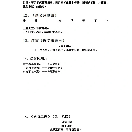
中
资
料
儿
童
国
学
启
蒙
儿
童
英
语
启
蒙