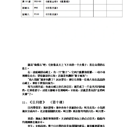
初
中
资
料
小
学
资
料
登录
注册
自
媒
体
资
源
高