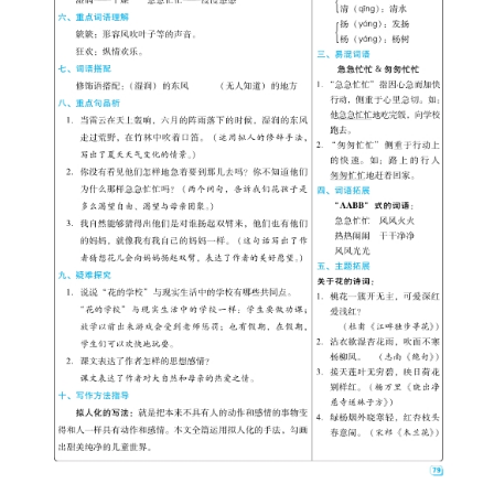
首
页
母
婴