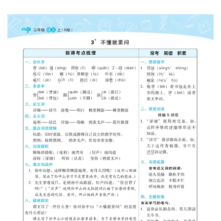
早
教
A
I
教
程
资
源
初
中
资
料
小
学
资