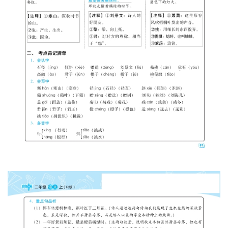
蒙
儿
童
英
语
启
蒙