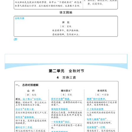
料
登录
注册
自
媒
体
资
源
高
中
资
料
儿
童
国
学
启