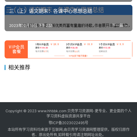
三（上）语文期末：各课中心思想总结
2023年12月19日 下午2:55
下一篇
相关推荐
三（上）数学苏教版重点知识
三年级上册英语外研 Module
2023年12月8日
1.3K
2023年11月30日
817
一、二、三年级暑假日记范文
二年级数学乘法练习：通过情
点汇总
2023年12月6日
1.5K
6知识清单+真题+听力练习
2023年12月8日
1.7K
三年级
三年级
三年级上册扩句专项训练 树
六年级语文上册全册近义词 反
30篇
2023年12月10日
810
境图理解乘法的意义合集
2023年12月4日
898
一年级
二年级
三年级上册语文写字表注音组
四年级语文上册各课中心思想
叶、花朵、西瓜
2023年11月29日
747
义词汇总 共11页
2023年12月1日
852
三年级
六年级
二年级数学长度单位易错填空
词 共7页
2023年12月7日
2.3K
期末总结 共7页
三年级
三年级
题汇总大全
二年级
Copyright © 2023 www.hhbbk.com 贝壳学习资源网-更专业、更全面的个人
学习资料虚拟资源共享平台
鄂ICP备2023022495号
本站所有学习资料均来源于互联网,由贝壳学习资源网整理提供，版权归原作
者、原出处所有,如转载引用请注明网址出处。