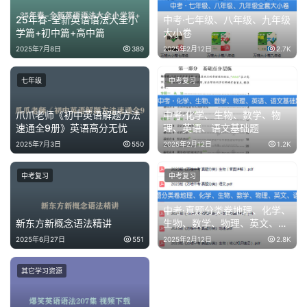
语
25年春-全新英语语法大全小
中考·七年级、八年级、九年级
启
学篇+初中篇+高中篇
大小卷
蒙
2025年7月8日
389
2025年2月12日
2.7K
七年级
中考复习
爪爪老师《初中英语解题方法
中考·化学、生物、数学、物
速通全9册》英语高分无忧
理、英语、语文基础题
2025年7月3日
550
2025年2月12日
1.2K
中考复习
中考复习
中考·真题分类卷地理、化学、
新东方新概念语法精讲
生物、数学、物理、英文、语
文
2025年6月27日
551
2025年2月12日
2.8K
其它学习资源