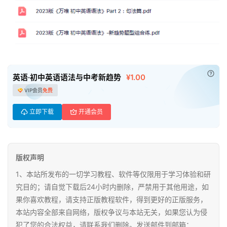
已付
英语·初中英语语法与中考新趋势
¥1.00
VIP会员
免费
首
立即下载
开通会员
页
母
婴
版权声明
早
1、本站所发布的一切学习教程、软件等仅限用于学习体验和研
教
究目的；请自觉下载后24小时内删除，严禁用于其他用途，如
果你喜欢教程，请支持正版教程软件，得到更好的正版服务，
A
本站内容全部来自网络，版权争议与本站无关，如果您认为侵
I
犯了您的合法权益，请联系我们删除。发送邮件到邮箱：