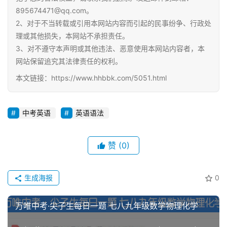
教
895674471@qq.com。
程
2、对于不当转载或引用本网站内容而引起的民事纷争、行政处
资
理或其他损失，本网站不承担责任。
源
3、对不遵守本声明或其他违法、恶意使用本网站内容者，本
网站保留追究其法律责任的权利。
初
本文链接：https://www.hhbbk.com/5051.html
中
资
料
中考英语
英语语法
小
学
赞
(0)
资
料
生成海报
0
登录
注册
自
万唯中考·尖子生每日一题 七八九年级数学物理化学
媒
体