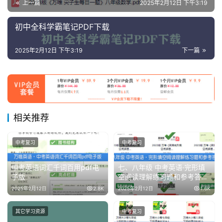
上一篇
2025年2月12日 下午3:19
资
源
初中全科学霸笔记PDF下载
高
2025年2月12日 下午3:19
下一篇
中
资
料
儿
相关推荐
童
国
学
中考复习
中考复习
启
蒙
中考英语词汇千词百用pdf电
七、八年级 中考英语·完形填
子版
空阅读理解练习题和参考答案
下载
2025年2月12日
2.8K
2025年2月12日
1.6K
儿
童
其它学习资源
中考复习
英