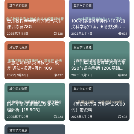
英
其它学习资源
其它学习资源
语
启
音乐教程卷卷老师的流行声乐
100本硬核科学神作+100+顶
蒙
课训练营78G
尖科学家带读，知识核弹即将
引爆
2025年7月14日
528
2025年2月14日
631
其它学习资源
其它学习资源
王惠老师玩转英语核心-三板
【西西单词速记课堂资料合集
斧 语法+阅读+写作 10G
320节课完整版 1200基础词
汇+4300考研词汇+6000词
2025年9月10日
437
2025年9月17日
661
根+四…
其它学习资源
其它学习资源
码神学堂-无惧面试及RPC原
《英语速记课·万能考试5000
理解析【15.5GB】
词》带资料
2025年7月29日
424
2025年2月12日
498
其它学习资源