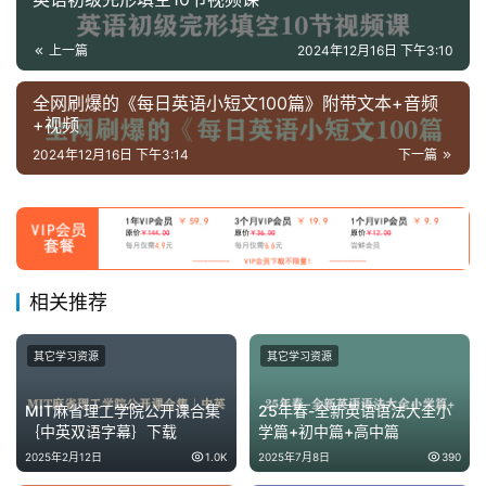
体
资
上一篇
2024年12月16日 下午3:10
源
全网刷爆的《每日英语小短文100篇》附带文本+音频
高
+视频
中
2024年12月16日 下午3:14
下一篇
资
料
儿
童
相关推荐
国
学
其它学习资源
其它学习资源
启
蒙
MIT麻省理工学院公开课合集
25年春-全新英语语法大全小
｛中英双语字幕｝下载
学篇+初中篇+高中篇
儿
2025年2月12日
1.0K
2025年7月8日
390
童