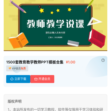
首
页
已付
1500套教育教学教师PPT模板合集
¥1.00
VIP会员
免费
母
立即下载
开通会员
婴
早
教
版权声明
A
1、本站所发布的一切学习教程、软件等仅限用于学习体验和研