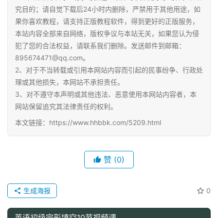
I
究目的；请自觉下载后24小时内删除，严禁用于其他用途，如
教
果你喜欢教程，请支持正版教程软件，得到更好的正版服务，
程
本站内容全部来自网络，版权争议与本站无关，如果您认为侵
资
犯了您的合法权益，请联系我们删除。发送邮件到邮箱：
源
895674471@qq.com。
2、对于不当转载或引用本网站内容而引起的民事纷争、行政处
初
理或其他损失，本网站不承担责任。
中
3、对不遵守本声明或其他违法、恶意使用本网站内容者，本
资
网站保留追究其法律责任的权利。
料
本文链接：https://www.hhbbk.com/5209.html
小
学
赞
(0)
资
料
生成海报
0
登录
注册
自
媒
英语初级完形填空10节视频课