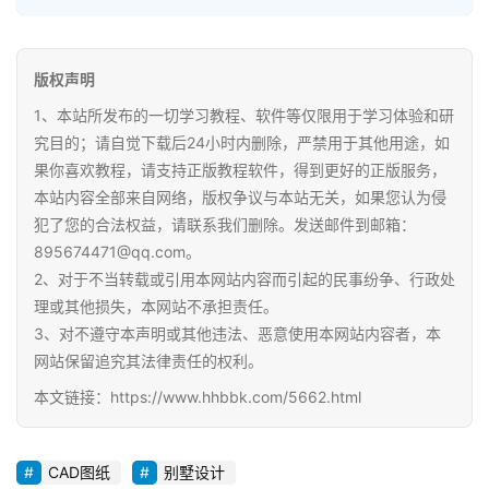
资
料
版权声明
小
1、本站所发布的一切学习教程、软件等仅限用于学习体验和研
学
究目的；请自觉下载后24小时内删除，严禁用于其他用途，如
资
果你喜欢教程，请支持正版教程软件，得到更好的正版服务，
料
本站内容全部来自网络，版权争议与本站无关，如果您认为侵
登录
注册
犯了您的合法权益，请联系我们删除。发送邮件到邮箱：
自
895674471@qq.com。
媒
2、对于不当转载或引用本网站内容而引起的民事纷争、行政处
体
理或其他损失，本网站不承担责任。
资
3、对不遵守本声明或其他违法、恶意使用本网站内容者，本
源
网站保留追究其法律责任的权利。
高
本文链接：https://www.hhbbk.com/5662.html
中
资
CAD图纸
别墅设计
料