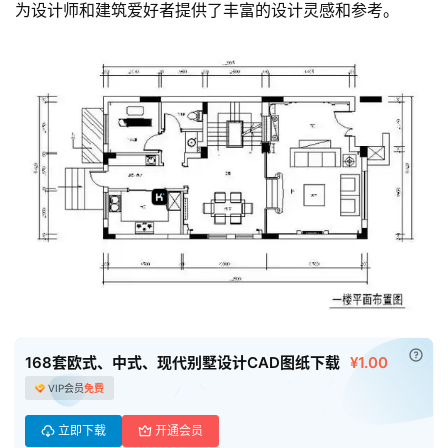
为设计师和建筑爱好者提供了丰富的设计灵感和参考。
首
页
母
婴
早
教
A
I
教
程
资
源
已付
168套欧式、中式、现代别墅设计CAD图纸下载
¥1.00
VIP会员
免费
初
中
立即下载
开通会员