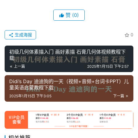
儿
赞
(0)
童
国
生成海报
0
学
启
蒙
初级几何体素描入门 画好素描 石膏几何体视频教程下
载
上一篇
2025年1月15日 下午2:57
儿
童
Didi’s Day 迪迪狗的一天（视频+音频+台词卡PPT）儿
英
童英语启蒙教程下载
语
2025年1月15日 下午3:05
下一篇
启
蒙
相关推荐