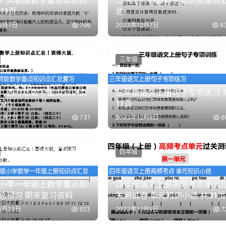
）人教版数学重点知识点
二（上）苏教数学知识点重点
11页
总
12月7日
766
2023年12月7日
8
三年级
）西师版数学重点知识点
三年级语文上册句子专项练习 
习
17页
12月7日
731
2023年12月8日
6
四年级
小学一年级上数学重点知
四年级语文上册高频考点单元
总预习 期末复习资料
关测试卷 单元知识小结 共31页
1月23日
823
2023年12月1日
7