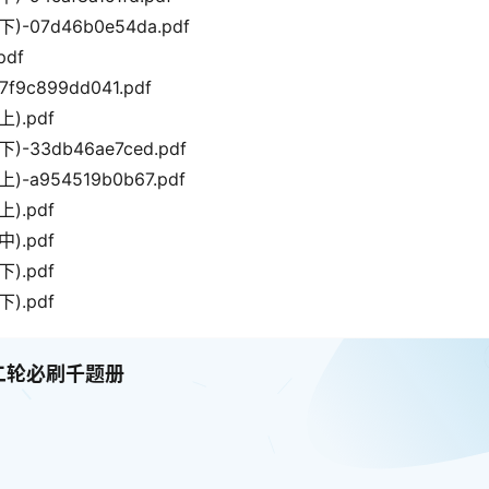
7d46b0e54da.pdf
df
899dd041.pdf
.pdf
3db46ae7ced.pdf
954519b0b67.pdf
.pdf
.pdf
.pdf
.pdf
二轮必刷千题册