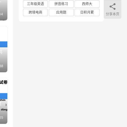
汇
三年级英语
拼音练习
西师大
跨境电商
应用题
日积月累
分享本页
34
共
88
过
25