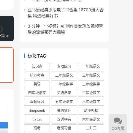
亚马逊经典原版电子书合集 16700册大合
集 精选经典好书
3 分钟一个视频？AI 制作美女瑜伽视频背
后的流量密码大揭秘
一篇
标签TAG
知识点
专项练习
一年级语文
核心考点
二年级语文
三年级语文
英语
一年级数学
二年级数学
四年级语文
英语启蒙
三年级数学
真题练习
五年级语文
六年级数学
deepseek
暑假提升
幼小衔接
tiktok
汉语拼音
六年级语文
高考
看图写话
二升三
QQ客服