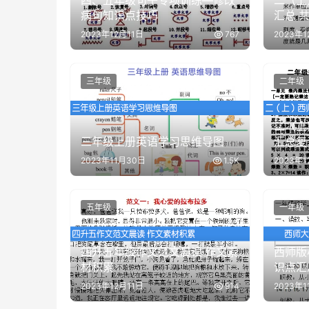
四、五年级句子专项训练—修改
二（上
病句知识点技巧
汇总 共
2023年12月11日
767
2023年
三年级
二年级
二（上
三年级上册英语学习思维导图
汇总复
2023年11月30日
1.5K
2023年
五年级
一年级
四升五年级作文范文晨读 作文素
西师版
材积累
识点汇
2023年12月11日
914
2023年1