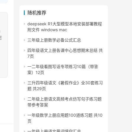
随机推荐
deepseek R1大型模型本地安装部署教程
附文件 windows mac
果
您
三年级上册数学必备公式汇总
四年级语文上册各课中心思想期末总结 共
7页
一二年级看图写话专项练习10篇（带答
案）12页
三升四年级语文《暑假作业》全30套练习
题 共29页
二年级上册语文高频考点仿写句子练习题
带参考答案
一年级数学上册应用题100道练习题 共10
页
一年级上册语文量词填空汇总