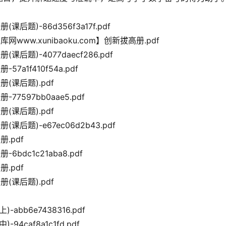
题)-86d356f3a17f.pdf
ww.xunibaoku.com】创新拔高册.pdf
题)-4077daecf286.pdf
a1f410f54a.pdf
(课后题).pdf
7597bb0aae5.pdf
(课后题).pdf
后题)-e67ec06d2b43.pdf
.pdf
dc1c21aba8.pdf
.pdf
(课后题).pdf
bb6e7438316.pdf
caf8a1c1fd.pdf