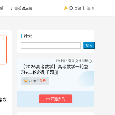
蒙
儿童英语启蒙
登录
注册
搜索
搜索
已付费？
登录
或
刷新
【2025高考数学】高考数学一轮复
习+二轮必刷千题册
VIP会员
免费
开通会员
考数
。