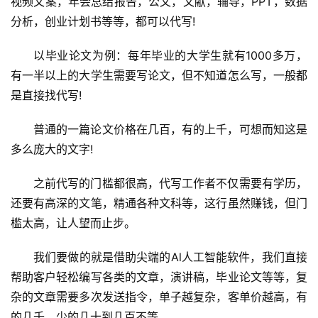
视频文案，年会总结报告，公文，文献，辅导，PPT，数据
分析，创业计划书等等，都可以代写!
以毕业论文为例：每年毕业的大学生就有1000多万，
首
有一半以上的大学生需要写论文，但不知道怎么写，一般都
页
是直接找代写!
普通的一篇论文价格在几百，有的上千，可想而知这是
母
婴
多么庞大的文字!
早
教
之前代写的门槛都很高，代写工作者不仅需要有学历，
还要有高深的文笔，精通各种文科等，这行虽然赚钱，但门
A
槛太高，让人望而止步。
I
教
我们要做的就是借助尖端的Al人工智能软件，我们直接
程
帮助客户轻松编写各类的文章，演讲稿，毕业论文等等，复
资
杂的文章需要多次发送指令，单子越复杂，客单价越高，有
源
的几千，少的几十到几百不等。