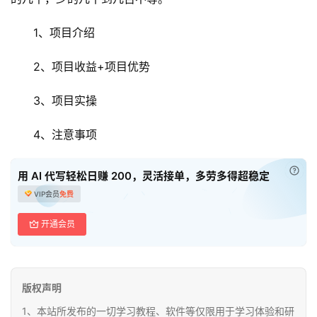
初
1、项目介绍
中
资
2、项目收益+项目优势
料
3、项目实操
小
学
4、注意事项
资
料
已付
用 AI 代写轻松日赚 200，灵活接单，多劳多得超稳定
VIP会员
免费
登录
注册
自
媒
开通会员
体
资
源
版权声明
1、本站所发布的一切学习教程、软件等仅限用于学习体验和研
高