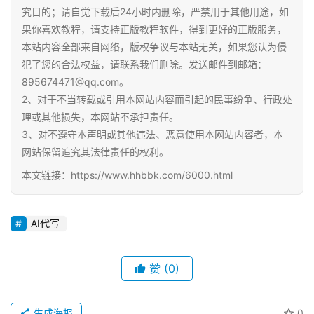
中
究目的；请自觉下载后24小时内删除，严禁用于其他用途，如
资
果你喜欢教程，请支持正版教程软件，得到更好的正版服务，
料
本站内容全部来自网络，版权争议与本站无关，如果您认为侵
犯了您的合法权益，请联系我们删除。发送邮件到邮箱：
895674471@qq.com。
儿
2、对于不当转载或引用本网站内容而引起的民事纷争、行政处
童
理或其他损失，本网站不承担责任。
国
学
3、对不遵守本声明或其他违法、恶意使用本网站内容者，本
启
网站保留追究其法律责任的权利。
蒙
本文链接：https://www.hhbbk.com/6000.html
儿
童
AI代写
英
语
赞
(0)
启
蒙
生成海报
0