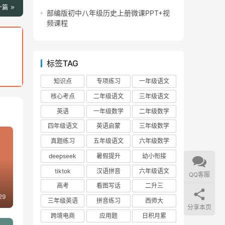
一篇
部编版初中八年级历史上册微课PPT+视
频课程
标签TAG
知识点
专项练习
一年级语文
核心考点
二年级语文
三年级语文
英语
一年级数学
二年级数学
四年级语文
英语启蒙
三年级数学
真题练习
五年级语文
六年级数学
deepseek
暑假提升
幼小衔接
tiktok
汉语拼音
六年级语文
QQ客服
高考
看图写话
二升三
29
三年级英语
拼音练习
西师大
分享本页
跨境电商
应用题
日积月累