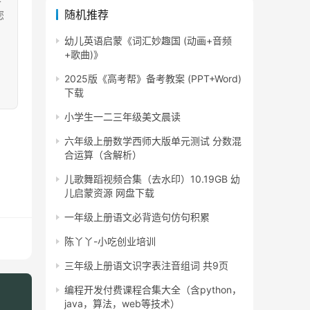
随机推荐
您
幼儿英语启蒙《词汇妙趣国 (动画+音频
+歌曲)》
2025版《高考帮》备考教案 (PPT+Word)
下载
小学生一二三年级美文晨读
六年级上册数学西师大版单元测试 分数混
合运算（含解析）
儿歌舞蹈视频合集（去水印）10.19GB 幼
儿启蒙资源 网盘下载
一年级上册语文必背造句仿句积累
陈丫丫-小吃创业培训
三年级上册语文识字表注音组词 共9页
编程开发付费课程合集大全（含python，
java，算法，web等技术）