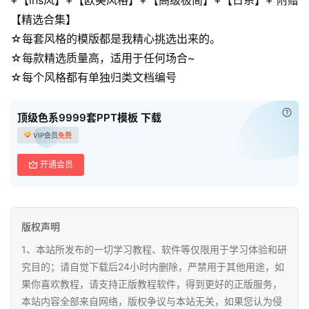
母
【精选合集】
婴
☆每套风格的模版都是我精心挑选出来的。
早
教
☆每款精选质量高，适用于任何场合~
☆每个风格都有单独归类文档编号
A
I
已付
顶级色系9999套PPT模板 下载
教
VIP会员
免费
程
资
开通会员
源
初
版权声明
中
资
1、本站所发布的一切学习教程、软件等仅限用于学习体验和研
料
究目的；请自觉下载后24小时内删除，严禁用于其他用途，如
果你喜欢教程，请支持正版教程软件，得到更好的正版服务，
本站内容全部来自网络，版权争议与本站无关，如果您认为侵
小