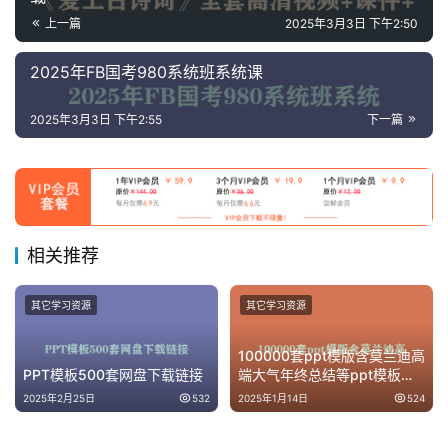
学
上一篇
2025年3月3日 下午2:50
启
蒙
2025年FB国考980系统班系统课
2025年3月3日 下午2:55
下一篇
儿
童
英
语
启
蒙
相关推荐
其它学习资源
其它学习资源
100000套ppt模版含莫兰迪高
PPT模板500套网盘下载链接
端大气年终总结等ppt模板下
载
2025年2月25日
532
2025年1月14日
524