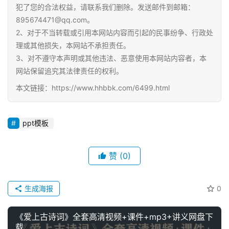
犯了您的合法权益，请联系我们删除。发送邮件到邮箱：
学
资
895674471@qq.com。
料
2、对于不当转载或引用本网站内容而引起的民事纷争、行政处
理或其他损失，本网站不承担责任。
登录
注册
3、对不遵守本声明或其他违法、恶意使用本网站内容者，本
自
网站保留追究其法律责任的权利。
媒
体
本文链接：https://www.hhbbk.com/6499.html
资
源
ppt模板
高
中
赞
(0)
资
料
生成海报
0
儿
童
《爱上古诗词》全套高清视频+课件+mp3+讲义网盘下
载
国