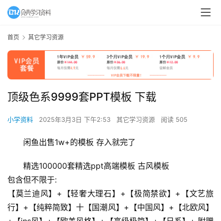
首页
其它学习资源
顶级色系9999套PPT模板 下载
小学资料
2025年3月3日 下午2:53
其它学习资源
阅读 505
闲鱼出售1w+的模板 存入就完了
精选100000套精选ppt高端模板 古风模板
包含但不限于:
首
【莫兰迪风】+【轻奢大理石】+【极简禁欲】+【文艺旅
页
行】+【纯粹简致】十【国潮风】+【中国风】+【北欧风】
+【ins风】+【欧美风格】+【高级极简】+【日系】+ 附赠