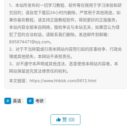
A
1、本站所发布的一切学习教程、软件等仅限用于学习体验和研
I
究目的；请自觉下载后24小时内删除，严禁用于其他用途，如
教
果你喜欢教程，请支持正版教程软件，得到更好的正版服务，
程
本站内容全部来自网络，版权争议与本站无关，如果您认为侵
资
犯了您的合法权益，请联系我们删除。发送邮件到邮箱：
源
895674471@qq.com。
2、对于不当转载或引用本网站内容而引起的民事纷争、行政处
初
理或其他损失，本网站不承担责任。
中
3、对不遵守本声明或其他违法、恶意使用本网站内容者，本
资
网站保留追究其法律责任的权利。
料
本文链接：https://www.hhbbk.com/6612.html
小
学
英语
考研
资
料
赞
(0)
登录
注册
自