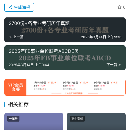
媒
生成海报
0
体
资
2700份+各专业考研历年真题
源
上一篇
2025年3月14日 上午9:36
高
中
2025年FB事业单位联考ABCDE类
资
料
2025年3月14日 上午9:44
下一篇
儿
童
国
学
相关推荐
启
蒙
一年级
高中资料