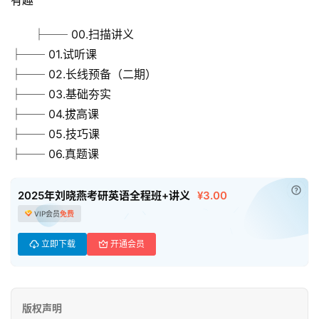
├── 00.扫描讲义
├── 01.试听课
├── 02.长线预备（二期）
├── 03.基础夯实
├── 04.拔高课
├── 05.技巧课
├── 06.真题课
首
已付
2025年刘晓燕考研英语全程班+讲义
¥3.00
页
VIP会员
免费
母
立即下载
开通会员
婴
早
教
版权声明