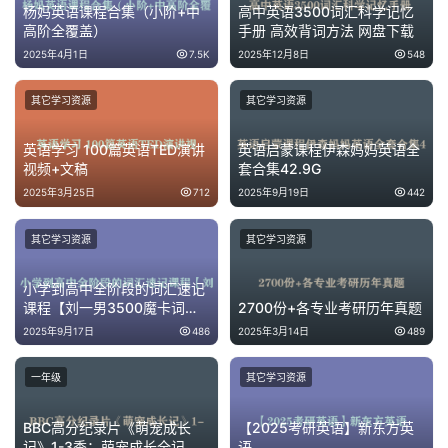
儿
杨妈英语课程合集（小阶+中
高中英语3500词汇科学记忆
童
高阶全覆盖）
手册 高效背词方法 网盘下载
英
2025年4月1日
7.5K
2025年12月8日
548
语
启
其它学习资源
其它学习资源
蒙
英语学习 100篇英语TED演讲
英语启蒙课程伊森妈妈英语全
视频+文稿
套合集42.9G
2025年3月25日
712
2025年9月19日
442
其它学习资源
其它学习资源
小学到高中全阶段的词汇速记
课程【刘一男3500魔卡词
2700份+各专业考研历年真题
【1-3500词汇分类精讲速
2025年9月17日
486
2025年3月14日
489
记】】[218.87GB]
一年级
其它学习资源
BBC高分纪录片《萌宠成长
【2025考研英语】新东方英
记》1-3季：萌宠成长全记
语