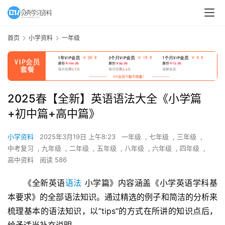
首页
小学资料
一年级
2025春【全新】英语语法大全《小学篇
+初中篇+高中篇》
小学资料
2025年3月19日 上午8:23
一年级
,
七年级
,
三年级
,
中考复习
,
九年级
,
二年级
,
五年级
,
八年级
,
六年级
,
四年级
,
高中资料
阅读 586
《全新英语
语法
 小学篇》内容涵盖《小学英语学科基
本要求》的全部语法知识。通过精选的例子和简洁的分析来
梳理基本的语法知识，以“tips”的方式在所讲的知识点后，
给予适当补充说明。