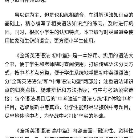
虽以讲为主，但是也和练相结合，在讲解语法知识点的
基础上，精心编写了相关语法知识点的练习，及时进行巩
固。同时，根据小学生的认知特点，本书编写时尽量避免使
用抽象和生僻的语言，更方便小学生使用。
《全新英语语法 初中篇》是一本好用、实用的语法大
全书，便于学生和老师随时查阅使用；打破传统语法分类方
首
式，按中考考点分类，便于学生系统地掌握初中英语语法；
页
分“全新英语语法”和“中考语法句型”两部分；注重语法知识
点的归类点拨、疑难辨析和方法指导；与中考考题紧密链
母
接；每个语法项目后的“中考速递”“语法专练”和“体验中考”
婴
栏目，选取最新中考真题，让学生能够尽早接触中考题目，
早
尽早地体验中考，为备战中考打好坚实的基础。
教
《全新英语语法 高中篇》内容全面，融识性、资料性
A