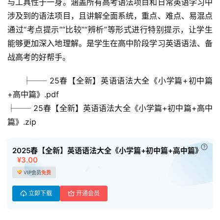
与工具性于一身。涵盖所有高考语法项目和日常英语学习中
I
涉及到的语法项目，且讲解全面系统，重点、难点、易混点
教
通过“考点提示”“比较”“辨析”等形式进行特别提示，让学生
程
资
能够更加深入地理解。是学生在高中阶段学习英语语法、备
源
战高考的好帮手。
├── 25春【全新】英语语法大全《小学篇+初中篇
初
中
+高中篇》.pdf
资
├── 25春【全新】英语语法大全《小学篇+初中篇+高中
料
篇》.zip
小
已付
2025春【全新】英语语法大全《小学篇+初中篇+高中篇》
学
¥3.00
资
VIP会员
免费
料
立即下载
开通会员
登录
注册
自
媒