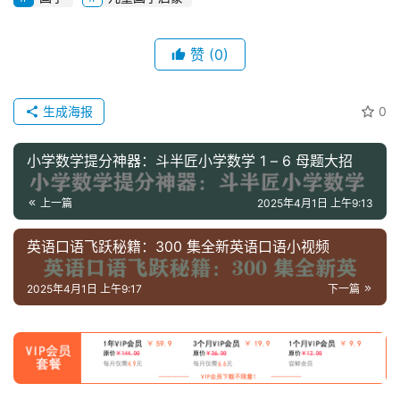
儿
赞
(0)
童
国
学
生成海报
0
启
蒙
小学数学提分神器：斗半匠小学数学 1 – 6 母题大招
儿
上一篇
2025年4月1日 上午9:13
童
英
英语口语飞跃秘籍：300 集全新英语口语小视频
语
启
2025年4月1日 上午9:17
下一篇
蒙