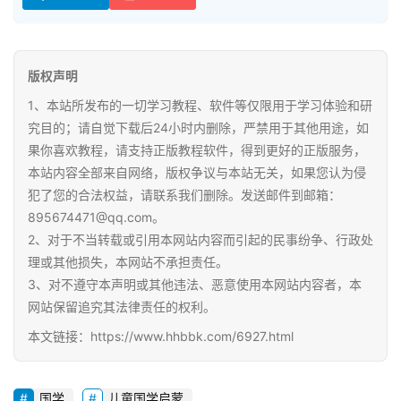
资
料
版权声明
小
学
1、本站所发布的一切学习教程、软件等仅限用于学习体验和研
资
究目的；请自觉下载后24小时内删除，严禁用于其他用途，如
料
果你喜欢教程，请支持正版教程软件，得到更好的正版服务，
本站内容全部来自网络，版权争议与本站无关，如果您认为侵
登录
注册
犯了您的合法权益，请联系我们删除。发送邮件到邮箱：
自
895674471@qq.com。
媒
体
2、对于不当转载或引用本网站内容而引起的民事纷争、行政处
资
理或其他损失，本网站不承担责任。
源
3、对不遵守本声明或其他违法、恶意使用本网站内容者，本
网站保留追究其法律责任的权利。
高
本文链接：https://www.hhbbk.com/6927.html
中
资
料
国学
儿童国学启蒙