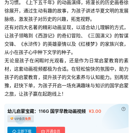
为习惯。《上下五千年》的动画演绎，将漫长的历史画卷徐
首
徐展开，通过生动有趣的故事，为孩子讲述华夏文明的发展
页
脉络，激发孩子对历史的兴趣，拓宽视野。​
还有对四大名著的精彩动画呈现，以适合幼儿理解的方式，
母
让孩子领略到《西游记》的奇幻冒险、《三国演义》的智谋
婴
交锋、《水浒传》的英雄豪情以及《红楼梦》的家族兴衰，
早
从小在孩子心中种下文学的种子。​
教
无论是孩子在闲暇时光观看，还是作为日常启蒙教育的素
材，这套动画视频都极为合适。在轻松愉快的氛围中，助力
A
孩子的启蒙教育，提升孩子的文化素养与认知能力。别再犹
I
教
豫，赶快下单，为孩子开启一场充满趣味与知识的国学启蒙
程
之旅，让孩子赢在起跑线上！
资
源
已付
幼儿启蒙宝藏：116G 国学早教动画视频
¥3.00
VIP会员
免费
初
中
立即下载
开通会员