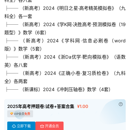
A
├── （新高考）2024《明日之星·高考精英模拟卷》（九
I
科全）各一套
教
程
├── （新高考）2024《学K网·决胜高考·预测模拟卷（19
资
题型）》数学（6套）
源
├── （新高考）2024《学科网·信息必刷卷（word
版）》数学（5套）
初
├── （新高考）2024《浙Da优学·靶向模拟卷》（语数
中
英）各八套
资
├── （新高考）2024《正确小卷·复习质检卷》（九科
料
全）各两套
├── （新课标）2024《冲刺压轴卷》数学（4套）
小
学
已付
资
2025年高考押题卷:试卷+答案合集
¥1.00
料
VIP会员
免费
登录
注册
立即下载
开通会员
自