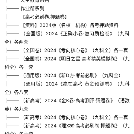
├── 作业帮系列
├── 【高考必刷卷.押题卷】
├── 【资料】2024版（名校︱机构）备考押题资料
├── （全国版）2024《正确小卷·复习质检卷》（九科
全）各两套
├── （全国卷）2024《考向核心卷》（九科全）各一套
├── （全国卷）2024《明日之星·高考精英模拟卷》（九
科全）各一套
├── （通用版）2024《新D方·考前必刷》（九科全）
首
页
├── （通用版）2024《赢在高考·黄金预测卷》（九科
全）各八套
母
├── （新高考）2024《金K卷·高考测评·猜题卷》（语数
婴
英）各九套
早
├── （新高考）2024《考向核心卷》（九科全）各一套
教
├── （新高考）2024《理X树·高考必刷卷·押题卷》（九
科全）各六套