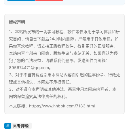
媒
体
资
版权声明
源
1、本站所发布的一切学习教程、软件等仅限用于学习体验和研
究目的；请自觉下载后24小时内删除，严禁用于其他用途，如
高
果你喜欢教程，请支持正版教程软件，得到更好的正版服务，
中
本站内容全部来自网络，版权争议与本站无关，如果您认为侵
资
犯了您的合法权益，请联系我们删除。发送邮件到邮箱：
料
895674471@qq.com。
2、对于不当转载或引用本网站内容而引起的民事纷争、行政处
儿
理或其他损失，本网站不承担责任。
童
3、对不遵守本声明或其他违法、恶意使用本网站内容者，本
国
网站保留追究其法律责任的权利。
学
启
本文链接：https://www.hhbbk.com/7183.html
蒙
高考押题
儿