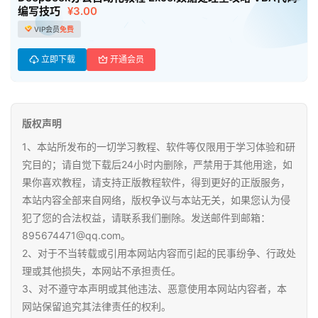
编写技巧
¥3.00
高
VIP会员
免费
中
资
立即下载
开通会员
料
儿
童
版权声明
国
1、本站所发布的一切学习教程、软件等仅限用于学习体验和研
学
究目的；请自觉下载后24小时内删除，严禁用于其他用途，如
启
果你喜欢教程，请支持正版教程软件，得到更好的正版服务，
蒙
本站内容全部来自网络，版权争议与本站无关，如果您认为侵
犯了您的合法权益，请联系我们删除。发送邮件到邮箱：
儿
895674471@qq.com。
童
2、对于不当转载或引用本网站内容而引起的民事纷争、行政处
英
理或其他损失，本网站不承担责任。
语
3、对不遵守本声明或其他违法、恶意使用本网站内容者，本
启
网站保留追究其法律责任的权利。
蒙