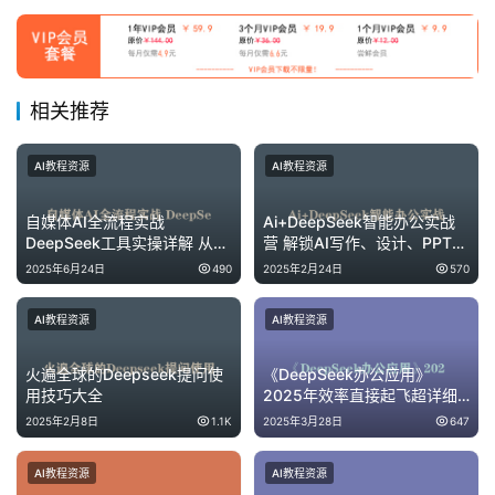
相关推荐
AI教程资源
AI教程资源
自媒体AI全流程实战
Ai+DeepSeek智能办公实战
DeepSeek工具实操详解 从起
营 解锁AI写作、设计、PPT等
号到变现完整方案
高薪技能
2025年6月24日
490
2025年2月24日
570
AI教程资源
AI教程资源
火遍全球的Deepseek提问使
《DeepSeek办公应用》
用技巧大全
2025年效率直接起飞超详细
教程
2025年2月8日
1.1K
2025年3月28日
647
AI教程资源
AI教程资源