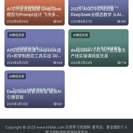
AI写作全流程指南 DeepSeek
2025-AIGC中阶特训营
模型与Prompt设计 飞书多维
DeepSeek全模态教学 从AI绘
表自动化生产
画到视频创作
2025年6月25日
547
2025年6月27日
490
AI教程资源
AI教程资源
AI短视频系统课 Deepseek提
deepseek+小红书打造流量生
问+即梦制图双工具实战 30种
产线实操课网盘资源
创意视频全流程拆解(6月)
2025年6月25日
558
2025年2月24日
718
AI教程资源
DeepSeek获客训练营 破局AI
引爆营销
2025年3月10日
561
Copyright © 2023 www.hhbbk.com 贝壳学习资源网-更专业、更全面的个人
学习资料虚拟资源共享平台