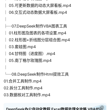
源
│ 05.可更新数据的动态大屏看板.mp4
│ 06.交互式动态数据大屏看板.mp4
初
│
中
├─07.DeepSeek制作VBA图表工具
资
│ 01.柱形图及图表的各项设置.mp4
料
│ 02.柱形图+折线图分层组合图.mp4
│ 03.套娃图.mp4
小
学
│ 04.甘特图（进度图）.mp4
资
│ 05.南丁格尔玫瑰图.mp4
料
│
└─08.DeepSeek制作Html提效工具
登录
注册
自
01.合并工具制作.mp4
媒
02.拆分工具制作.mp4
体
03.数据核对工具制作.mp4
资
源
已付
DeepSeek办公自动化教程 Excel数据处理全攻略 VBA代码