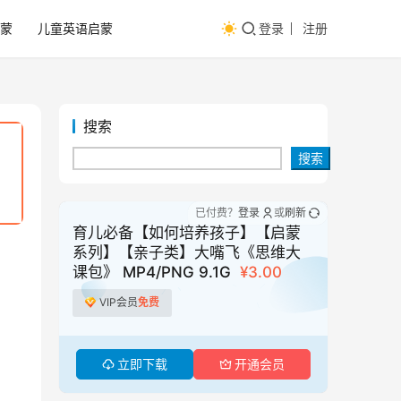
蒙
儿童英语启蒙
登录
注册
搜索
搜索
已付费？
登录
或
刷新
育儿必备【如何培养孩子】【启蒙
系列】【亲子类】大嘴飞《思维大
课包》 MP4/PNG 9.1G
¥3.00
VIP会员
免费
立即下载
开通会员