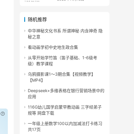
随机推荐
中华神秘文化书系 所谓神秘 内含神奇 隐
秘之意
看动画学初中史地生政合集
从零开始学竹笛（笛子基础、1-6级考
级）教学课程
乌鸦摄影课1～3期合集【视频教学】
【MP4】
Deepseek+多维表格在银行营销场景中的
应用
116G幼儿国学启蒙早教动画 三字经弟子
规等 网盘下载
已付费？
登录
或
刷新
一年级上册数学100以内加减法打卡练习
共17页