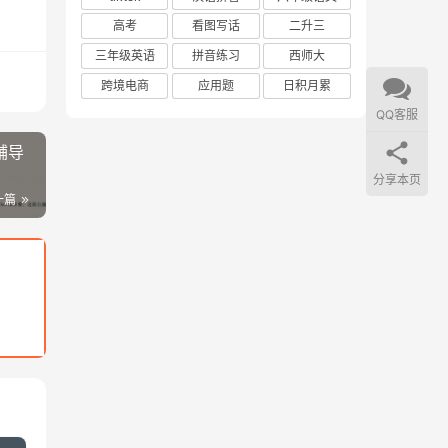
高考
看图写话
二升三
三年级英语
拼音练习
西师大
跨境电商
应用题
日积月累
QQ客服
辅导
分享本页
一篇