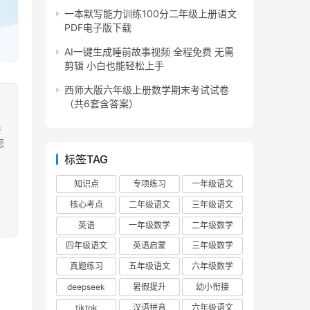
一本默写能力训练100分二年级上册语文
PDF电子版下载
AI一键生成睡前故事视频 全程免费 无需
剪辑 小白也能轻松上手
西师大版六年级上册数学期末考试试卷
（共6套含答案）
果
您
标签TAG
知识点
专项练习
一年级语文
核心考点
二年级语文
三年级语文
英语
一年级数学
二年级数学
四年级语文
英语启蒙
三年级数学
真题练习
五年级语文
六年级数学
deepseek
暑假提升
幼小衔接
tiktok
汉语拼音
六年级语文