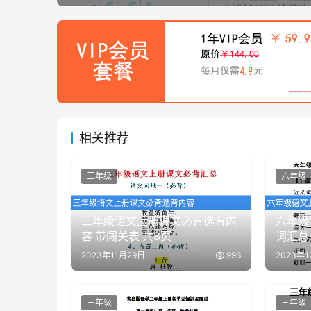
相关推荐
三年级
六年级
三年级语文上册课文必背选背内
六年级
容 带闯关表 共8页
词汇总 
2023年11月29日
996
2023年
三年级
三年级