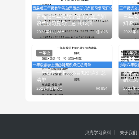
青岛版三年级数学各单元重点知
三年级
识点预习复习汇总 共13页
知识汇
2023年11月28日
826
2023年1
一年级
六年级
一年级数学上册必背知识点汇总
小学六
清单
纳汇总
2023年12月6日
654
2023年
贝壳学习资料
关于我们