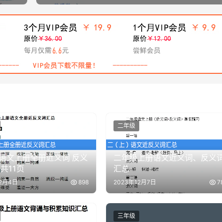
二年级
语文上册全册近义词 反义
二年级上册语文近义词、反义
共11页
汇总
12月4日
898
2023年12月7日
7
三年级