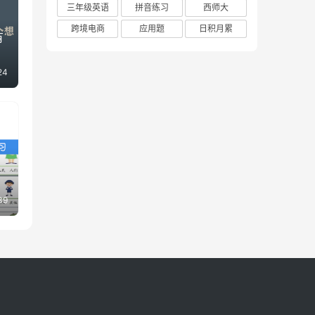
三年级英语
拼音练习
西师大
跨境电商
应用题
日积月累
有
24
39