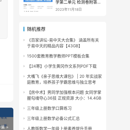
学第二单元 检测卷附答案
下载
2023年11月18日
随机推荐
《百家讲坛-易中天大合集》 涵盖所有关
于易中天的精品内容【43GB】
1500套教育教学教师PPT模板合集
【24寒】小学生黄冈作文系列PDF下载
大嘴飞《亲子思维大课包》 | 20 年实战家
庭教育，培养孩子学霸思维与独立思考
【房中术】男同学加强根本问题 女同学掌
握勾魂夺心36技 正规资源 大小：14.4GB
三年级上册数学口算练习
三年级上册数学必备公式汇总
一篇
人教版数学一年级上册素养提升手册