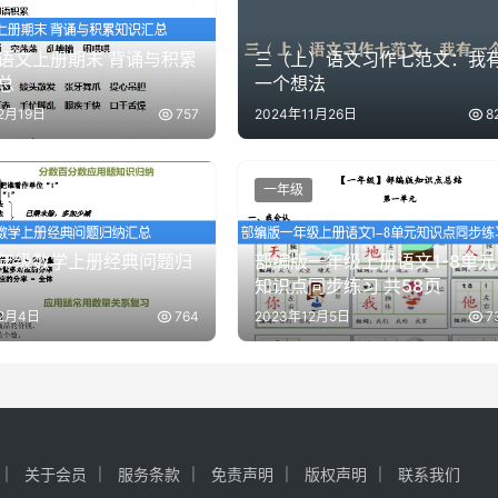
语文上册期末 背诵与积累
三（上）语文习作七范文：我
总
一个想法
2月19日
757
2024年11月26日
8
一年级
年级数学上册经典问题归
部编版一年级上册语文1-8单元
知识点同步练习 共58页
12月4日
764
2023年12月5日
7
关于会员
服务条款
免责声明
版权声明
联系我们