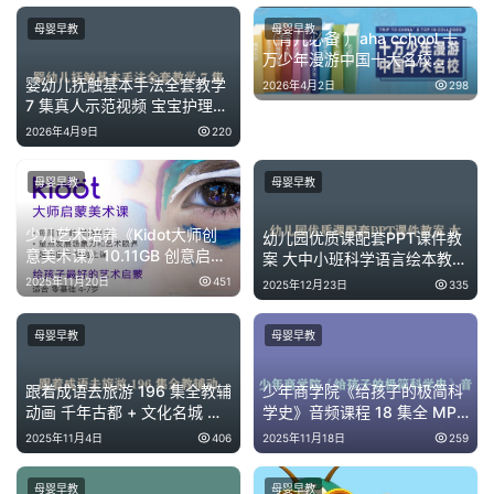
母婴早教
母婴早教
（育儿必备 ）aha cchool 十
儿
万少年漫游中国十大名校
童
3.8G MP4
婴幼儿抚触基本手法全套教学
2026年4月2日
298
英
7 集真人示范视频 宝宝护理推
语
拿入门课
2026年4月9日
220
启
蒙
母婴早教
母婴早教
少儿艺术培养《Kidot大师创
幼儿园优质课配套PPT课件教
意美术课》10.11GB 创意启蒙
案 大中小班科学语言绘本教学
资源 网盘下载
全套装
2025年11月20日
451
2025年12月23日
335
母婴早教
母婴早教
跟着成语去旅游 196 集全教辅
少年商学院《给孩子的极简科
动画 千年古都 + 文化名城 成
学史》音频课程 18 集全 MP3
语启蒙网盘下载
科普百科 网盘下载
2025年11月4日
406
2025年11月18日
259
母婴早教
母婴早教