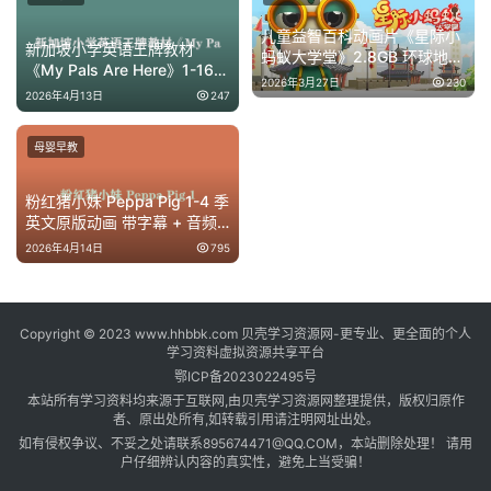
儿童益智百科动画片《星际小
新加坡小学英语王牌教材
蚂蚁大学堂》2.8GB 环球地理
《My Pals Are Here》1-16
文化启蒙早教视频
2026年3月27日
230
级 儿童英文分级学习软件 全
2026年4月13日
247
套下载
母婴早教
粉红猪小妹 Peppa Pig 1-4 季
英文原版动画 带字幕 + 音频
+ 绘本 儿童英语启蒙全集
2026年4月14日
795
Copyright © 2023 www.hhbbk.com 贝壳学习资源网-更专业、更全面的个人
学习资料虚拟资源共享平台
鄂ICP备2023022495号
本站所有学习资料均来源于互联网,由贝壳学习资源网整理提供，版权归原作
者、原出处所有,如转载引用请注明网址出处。
如有侵权争议、不妥之处请联系895674471@QQ.COM，本站删除处理！ 请用
户仔细辨认内容的真实性，避免上当受骗！