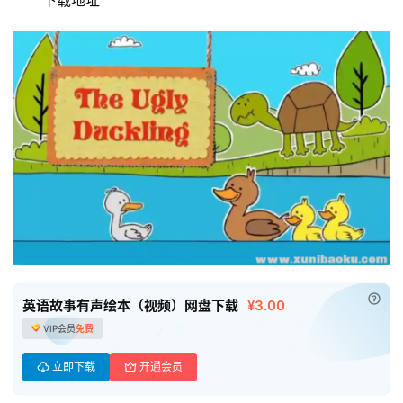
首
页
已付
英语故事有声绘本（视频）网盘下载
¥3.00
VIP会员
免费
母
婴
立即下载
开通会员
早
教