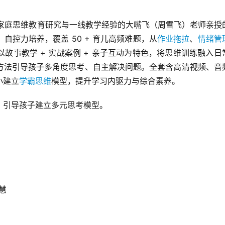
 年家庭思维教育研究与一线教学经验的大嘴飞（周雪飞）老师亲授
控力培养，覆盖 50 + 育儿高频难题，从
作业拖拉
、
情绪管
故事教学 + 实战案例 + 亲子互动为特色，将思维训练融入日
方法引导孩子多角度思考、自主解决问题。全套含高清视频、音
小建立
学霸思维
模型，提升学习内驱力与综合素养。
，引导孩子建立多元思考模型。
慧