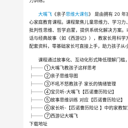
力训练。
大嘴飞
《亲子
思维大课包
》 是由拥有 20
心家庭教育课程。课程聚焦儿童思维力、学习力、自
批判性思维、哲学启蒙，提供系统化解决方案。以
话与经典故事（如《西游记》），教家长用科学
配套资料，零基础家长可直接上手，助力孩子从
课程通过故事化、互动化形式降低理解门槛
├── ①大嘴飞教孩子这样思考
├── ②亲子思维导图
├── ③不吼不怒教孩子 家长的情绪管理
├── ④宝贝听-大嘴飞【匹诺曹历险记】
├── ⑤故事思维训练 对应【匹诺曹历险记】
├── ⑥家长听-【匹诺曹历险记 】中的家教智
├── ⑦西游记大嘴飞
下载地址