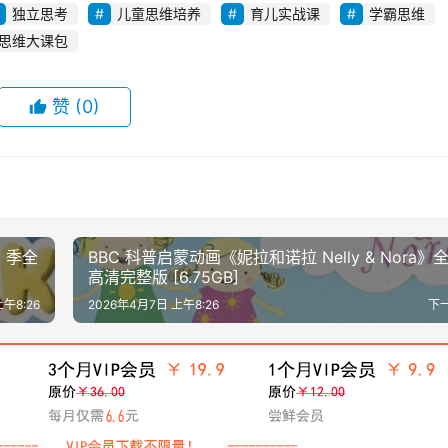
独立思考
儿童思维培养
育儿实战课
学霸思维
思维大课包
赞
(0)
2 季全
BBC 科普启蒙动画《妮拉和诺拉 Nelly & Nora》
高清完整版 [6.75GB]
午8:26
2026年4月7日 上午8:26
下