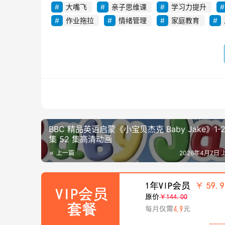
大嘴飞
亲子思维课
学习力提升
作业拖拉
情绪管理
家庭教育
BBC 精品英语启蒙《小宝贝杰克 Baby Jake》1-
集 52 集高清动画
上一篇
2026年4月7日 上