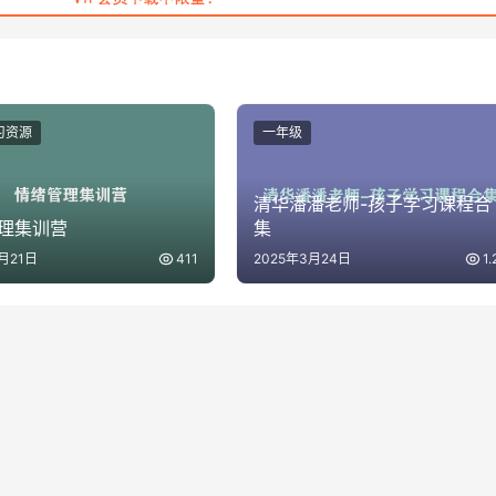
习资源
一年级
清华潘潘老师-孩子学习课程合
理集训营
集
月21日
411
2025年3月24日
1.