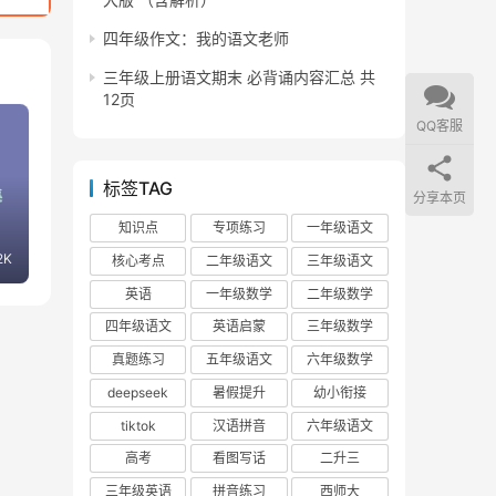
四年级作文：我的语文老师
三年级上册语文期末 必背诵内容汇总 共
12页
QQ客服
标签TAG
分享本页
知识点
专项练习
一年级语文
2K
核心考点
二年级语文
三年级语文
英语
一年级数学
二年级数学
四年级语文
英语启蒙
三年级数学
真题练习
五年级语文
六年级数学
deepseek
暑假提升
幼小衔接
tiktok
汉语拼音
六年级语文
高考
看图写话
二升三
三年级英语
拼音练习
西师大