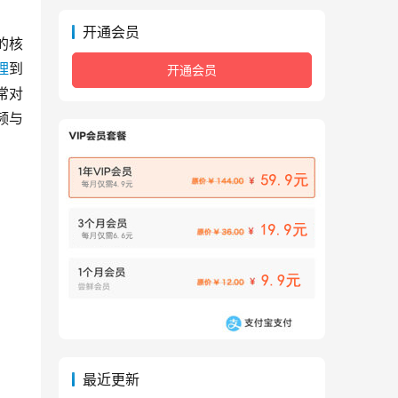
开通会员
的核
理
到
开通会员
常对
频与
最近更新