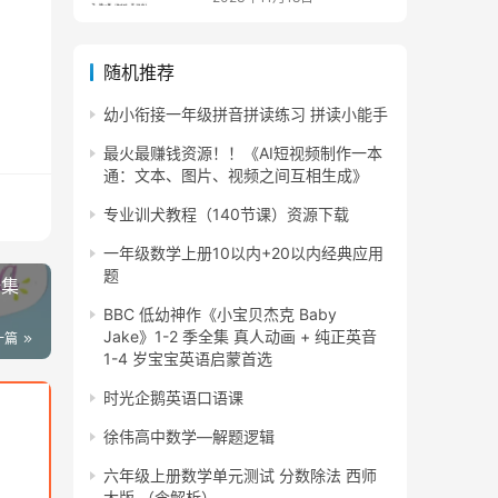
随机推荐
幼小衔接一年级拼音拼读练习 拼读小能手
最火最赚钱资源！！《AI短视频制作一本
通：文本、图片、视频之间互相生成》
专业训犬教程（140节课）资源下载
一年级数学上册10以内+20以内经典应用
题
全集
BBC 低幼神作《小宝贝杰克 Baby
Jake》1-2 季全集 真人动画 + 纯正英音
一篇
1-4 岁宝宝英语启蒙首选
时光企鹅英语口语课
徐伟高中数学—解题逻辑
六年级上册数学单元测试 分数除法 西师
大版 （含解析）