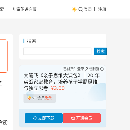
蒙
儿童英语启蒙
登录
注册
搜索
搜索
已付费？
登录
或
刷新
大嘴飞《亲子思维大课包》 | 20 年
实战家庭教育，培养孩子学霸思维
立
与独立思考
¥3.00
VIP会员
免费
立即下载
开通会员
合能