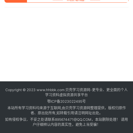
登录
注册
自
媒
体
资
源
高
中
资
料
Copyright © 2023 www.hhbbk.com 贝壳学习资源网-更专业、更全面的个人
儿
学习资料虚拟资源共享平台
童
鄂ICP备2023022495号
国
本站所有学习资料均来源于互联网,由贝壳学习资源网整理提供，版权归原作
学
者、原出处所有,如转载引用请注明网址出处。
如有侵权争议、不妥之处请联系895674471@QQ.COM，本站删除处理！ 请用
启
户仔细辨认内容的真实性，避免上当受骗！
蒙