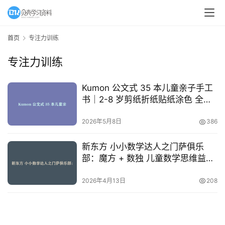
A
I
首页
专注力训练
教
专注力训练
程
资
源
Kumon 公文式 35 本儿童亲子手工
书｜2-8 岁剪纸折纸贴纸涂色 全系
列 PDF
初
2026年5月8日
386
中
资
新东方 小小数学达人之门萨俱乐
料
部：魔方 + 数独 儿童数学思维益智
课
小
2026年4月13日
208
学
资
料