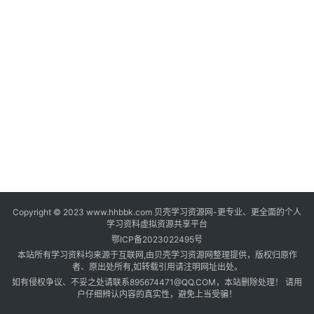
登录
注册
自
媒
体
资
源
高
中
资
料
Copyright © 2023 www.hhbbk.com 贝壳学习资源网-更专业、更全面的个人
儿
学习资料虚拟资源共享平台
童
鄂ICP备2023022495号
国
本站所有学习资料均来源于互联网,由贝壳学习资源网整理提供，版权归原作
学
者、原出处所有,如转载引用请注明网址出处。
如有侵权争议、不妥之处请联系895674471@QQ.COM，本站删除处理！ 请用
启
户仔细辨认内容的真实性，避免上当受骗！
蒙