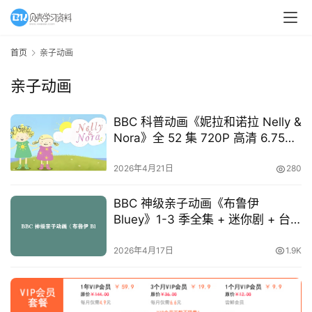
A
I
首页
亲子动画
教
亲子动画
程
资
源
BBC 科普动画《妮拉和诺拉 Nelly &
Nora》全 52 集 720P 高清 6.75GB
自然科普英语启蒙
初
2026年4月21日
280
中
资
BBC 神级亲子动画《布鲁伊
料
Bluey》1-3 季全集 + 迷你剧 + 台
词本 36.56GB 儿童英语启蒙宝藏资
小
源
2026年4月17日
1.9K
学
资
料