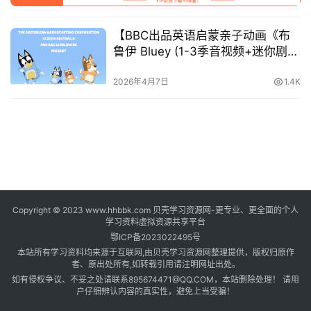
登录
注册
自
【BBC出品英语启蒙亲子动画《布
媒
鲁伊 Bluey (1-3季音视频+迷你剧
体
+台词本) 》】[36.5…
资
2026年4月7日
1.4K
源
高
中
资
料
Copyright © 2023 www.hhbbk.com 贝壳学习资源网-更专业、更全面的个人
儿
学习资料虚拟资源共享平台
童
鄂ICP备2023022495号
国
本站所有学习资料均来源于互联网,由贝壳学习资源网整理提供，版权归原作
学
者、原出处所有,如转载引用请注明网址出处。
如有侵权争议、不妥之处请联系895674471@QQ.COM，本站删除处理！ 请用
启
户仔细辨认内容的真实性，避免上当受骗！
蒙