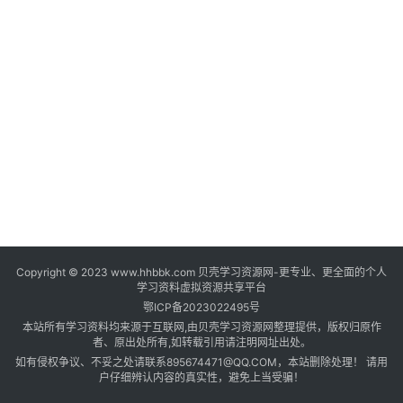
登录
注册
自
媒
体
资
源
高
中
资
料
Copyright © 2023 www.hhbbk.com 贝壳学习资源网-更专业、更全面的个人
儿
学习资料虚拟资源共享平台
童
鄂ICP备2023022495号
国
本站所有学习资料均来源于互联网,由贝壳学习资源网整理提供，版权归原作
学
者、原出处所有,如转载引用请注明网址出处。
如有侵权争议、不妥之处请联系895674471@QQ.COM，本站删除处理！ 请用
启
户仔细辨认内容的真实性，避免上当受骗！
蒙