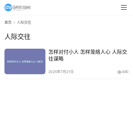
A
I
首页
人际交往
教
人际交往
程
资
源
怎样对付小人 怎样笼络人心 人际交
往谋略
初
2025年7月21日
490
中
资
料
小
学
资
料