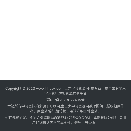
登录
注册
自
媒
体
资
源
高
中
资
料
Copyright © 2023 www.hhbbk.com 贝壳学习资源网-更专业、更全面的个人
儿
学习资料虚拟资源共享平台
童
鄂ICP备2023022495号
国
本站所有学习资料均来源于互联网,由贝壳学习资源网整理提供，版权归原作
学
者、原出处所有,如转载引用请注明网址出处。
如有侵权争议、不妥之处请联系895674471@QQ.COM，本站删除处理！ 请用
启
户仔细辨认内容的真实性，避免上当受骗！
蒙