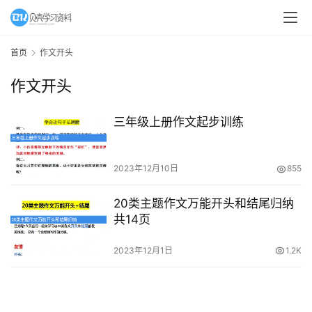
A
I
首页
作文开头
教
作文开头
程
资
源
三年级上册作文起步训练
初
2023年12月10日
855
中
资
20类主题作文万能开头和结尾归纳
料
共14页
小
2023年12月1日
1.2K
学
资
料