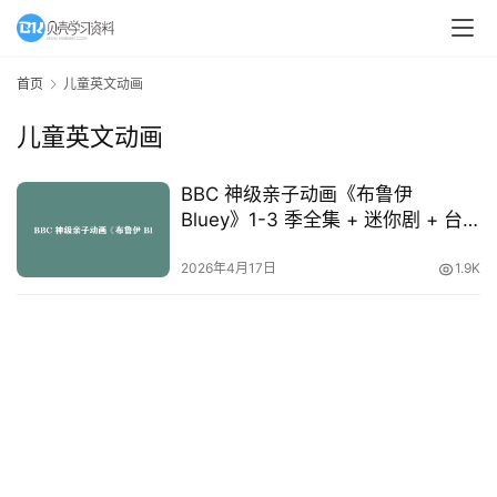
A
I
首页
儿童英文动画
教
儿童英文动画
程
资
源
BBC 神级亲子动画《布鲁伊
Bluey》1-3 季全集 + 迷你剧 + 台
词本 36.56GB 儿童英语启蒙宝藏资
初
源
2026年4月17日
1.9K
中
资
料
小
学
资
料