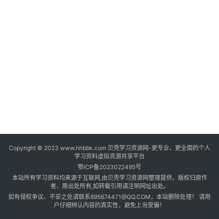
登录
注册
自
媒
体
资
源
高
中
资
料
Copyright © 2023 www.hhbbk.com 贝壳学习资源网-更专业、更全面的个人
儿
学习资料虚拟资源共享平台
童
鄂ICP备2023022495号
国
本站所有学习资料均来源于互联网,由贝壳学习资源网整理提供，版权归原作
学
者、原出处所有,如转载引用请注明网址出处。
如有侵权争议、不妥之处请联系895674471@QQ.COM，本站删除处理！ 请用
启
户仔细辨认内容的真实性，避免上当受骗！
蒙