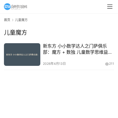
A
I
首页
儿童魔方
教
儿童魔方
程
资
源
新东方 小小数学达人之门萨俱乐
部：魔方 + 数独 儿童数学思维益智
课
初
2026年4月13日
211
中
资
料
小
学
资
料