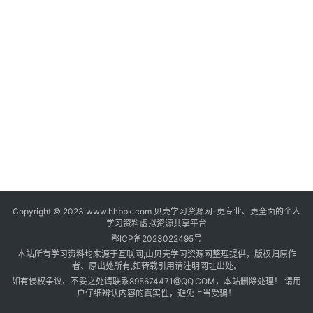
登录
注册
自
媒
体
资
源
高
中
资
料
Copyright © 2023 www.hhbbk.com 贝壳学习资源网-更专业、更全面的个人
儿
学习资料虚拟资源共享平台
童
鄂ICP备2023022495号
国
本站所有学习资料均来源于互联网,由贝壳学习资源网整理提供，版权归原作
学
者、原出处所有,如转载引用请注明网址出处。
如有侵权争议、不妥之处请联系895674471@QQ.COM，本站删除处理！ 请用
启
户仔细辨认内容的真实性，避免上当受骗！
蒙