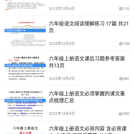
2023年12月4日
1.1K
六年级语文阅读理解练习 17篇 共21
页
首
2023年12月4日
789
页
六年级上册语文课后习题参考答案
母
共13页
婴
早
2023年12月4日
861
教
六年级上册语文必须掌握的课文重
点梳理汇总
A
I
2023年12月4日
990
教
程
六年级上册语文必背内容 含必背课
资