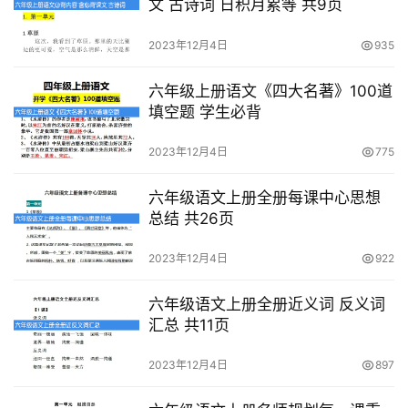
文 古诗词 日积月累等 共9页
源
2023年12月4日
935
初
中
六年级上册语文《四大名著》100道
资
填空题 学生必背
料
2023年12月4日
775
小
学
六年级语文上册全册每课中心思想
总结 共26页
资
料
2023年12月4日
922
登录
注册
自
六年级语文上册全册近义词 反义词
媒
汇总 共11页
体
资
2023年12月4日
897
源