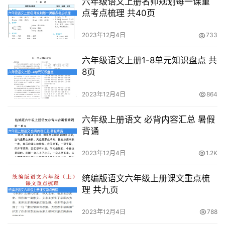
六年级语文上册名师规划每一课重
高
点考点梳理 共40页
中
资
2023年12月4日
733
料
六年级语文上册1-8单元知识盘点 共
8页
儿
童
2023年12月4日
864
国
学
六年级上册语文 必背内容汇总 暑假
启
背诵
蒙
2023年12月4日
1.2K
儿
童
统编版语文六年级上册课文重点梳
英
理 共九页
语
启
2023年12月4日
788
蒙