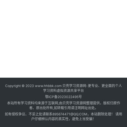
登录
注册
自
媒
体
资
源
高
中
资
料
Copyright © 2023 www.hhbbk.com 贝壳学习资源网-更专业、更全面的个人
儿
学习资料虚拟资源共享平台
童
鄂ICP备2023022495号
国
本站所有学习资料均来源于互联网,由贝壳学习资源网整理提供，版权归原作
学
者、原出处所有,如转载引用请注明网址出处。
如有侵权争议、不妥之处请联系895674471@QQ.COM，本站删除处理！ 请用
启
户仔细辨认内容的真实性，避免上当受骗！
蒙