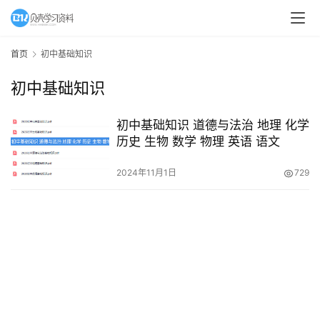
A
I
首页
初中基础知识
教
初中基础知识
程
资
源
初中基础知识 道德与法治 地理 化学
历史 生物 数学 物理 英语 语文
初
2024年11月1日
729
中
资
料
小
学
资
料