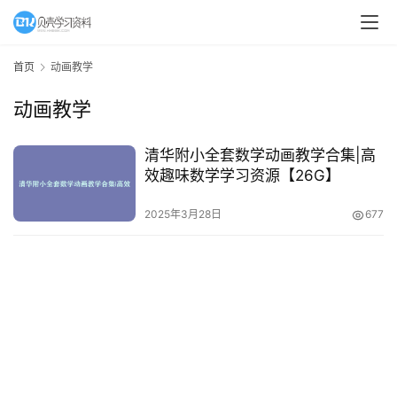
A
I
首页
动画教学
教
动画教学
程
资
源
清华附小全套数学动画教学合集|高
效趣味数学学习资源【26G】
初
2025年3月28日
677
中
资
料
小
学
资
料