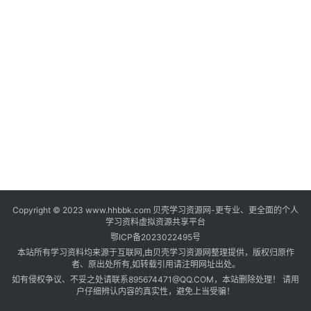
登录
注册
自
媒
体
资
源
高
中
资
料
Copyright © 2023 www.hhbbk.com 贝壳学习资源网-更专业、更全面的个人
儿
学习资料虚拟资源共享平台
童
鄂ICP备2023022495号
国
本站所有学习资料均来源于互联网,由贝壳学习资源网整理提供，版权归原作
学
者、原出处所有,如转载引用请注明网址出处。
如有侵权争议、不妥之处请联系895674471@QQ.COM，本站删除处理！ 请用
启
户仔细辨认内容的真实性，避免上当受骗！
蒙