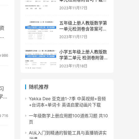
印
2023年11月17日
五年级上册人教版数学第
习资
一单元检测卷含答案可下
载打印
们
2023年11月17日
小学五年级上册人教版数
986
学第二单元 检测卷附答案
下载
2023年11月18日
随机推荐
习
学生
Yakka Dee 亚克迪1-7季 中英视频+音频
+台词本+单词卡 英语启蒙动画片下载
一年级数学上册应用题100道练习题 共10
716
页
AI从入门到精通的智能工具与直播销讲实
战课