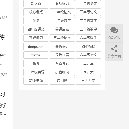
知识点
专项练习
一年级语文
核心考点
二年级语文
三年级语文
816
英语
一年级数学
二年级数学
四年级语文
英语启蒙
三年级数学
力练
QQ客服
真题练习
五年级语文
六年级数学
deepseek
暑假提升
幼小衔接
tiktok
汉语拼音
六年级语文
合性
分享本页
识
高考
看图写话
二升三
三年级英语
拼音练习
西师大
737
跨境电商
应用题
日积月累
练习
的学
 4