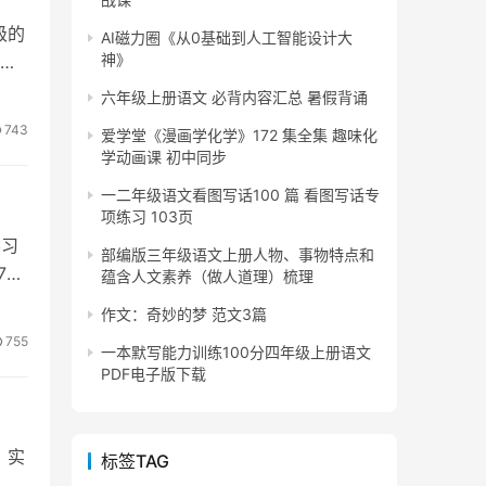
级的
AI磁力圈《从0基础到人工智能设计大
神》
好
六年级上册语文 必背内容汇总 暑假背诵
743
爱学堂《漫画学化学》172 集全集 趣味化
学动画课 初中同步
一二年级语文看图写话100 篇 看图写话专
项练习 103页
学习
部编版三年级语文上册人物、事物特点和
7的
蕴含人文素养（做人道理）梳理
作文：奇妙的梦 范文3篇
755
一本默写能力训练100分四年级上册语文
PDF电子版下载
、实
标签TAG
 这