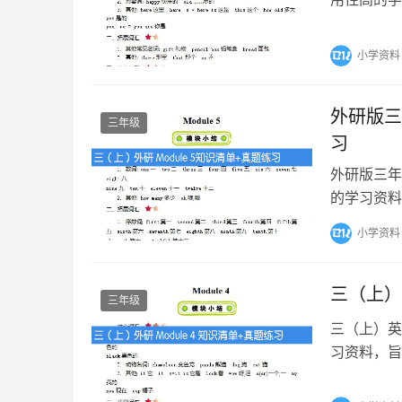
份资料不仅
小学资料
外研版三
三年级
习
外研版三年
的学习资料
清单部分详细
小学资料
三（上）
三年级
三（上）英
习资料，旨
的重要知识