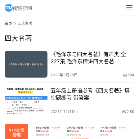
早
教
首页
四大名著
A
I
四大名著
教
程
《毛泽东与四大名著》有声类 全
资
227集 毛泽东精讲四大名著
源
2025年3月28日
584
初
中
五年级上册语必考《四大名著》填
资
空题练习 带答案
料
2023年12月11日
2.8K
小
学
资