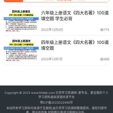
料
六年级上册语文《四大名著》100道
登录
注册
自
填空题 学生必背
媒
体
2023年12月4日
775
资
源
四年级上册语文《四大名著》100道
填空题
高
2023年12月1日
666
中
资
料
儿
童
Copyright © 2023 www.hhbbk.com 贝壳学习资源网-更专业、更全面的个人
学习资料虚拟资源共享平台
国
鄂ICP备2023022495号
学
本站所有学习资料均来源于互联网,由贝壳学习资源网整理提供，版权归原作
启
者、原出处所有,如转载引用请注明网址出处。