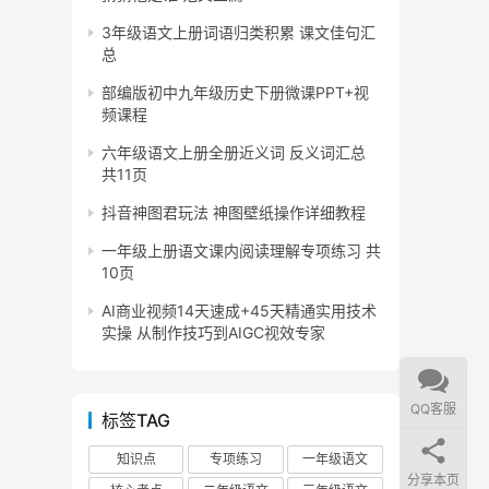
3年级语文上册词语归类积累 课文佳句汇
总
部编版初中九年级历史下册微课PPT+视
频课程
六年级语文上册全册近义词 反义词汇总
共11页
抖音神图君玩法 神图壁纸操作详细教程
一年级上册语文课内阅读理解专项练习 共
10页
AI商业视频14天速成+45天精通实用技术
实操 从制作技巧到AIGC视效专家
QQ客服
标签TAG
知识点
专项练习
一年级语文
分享本页