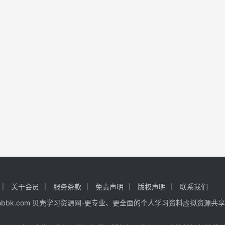
关于会员
服务条款
免责声明
版权声明
联系我们
 www.hhbbk.com 贝壳学习资源网-更专业、更全面的个人学习资料虚拟资源共