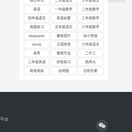
核心考点
二年级语文
三年级语文
英语
一年级数学
二年级数学
四年级语文
英语启蒙
三年级数学
真题练习
五年级语文
六年级数学
deepseek
暑假提升
幼小衔接
tiktok
汉语拼音
六年级语文
高考
看图写话
二升三
三年级英语
拼音练习
西师大
跨境电商
应用题
日积月累
享平台