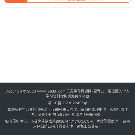
登录
注册
自
媒
体
资
源
高
中
资
料
Copyright © 2023 www.hhbbk.com 贝壳学习资源网-更专业、更全面的个人
儿
学习资料虚拟资源共享平台
童
鄂ICP备2023022495号
国
本站所有学习资料均来源于互联网,由贝壳学习资源网整理提供，版权归原作
学
者、原出处所有,如转载引用请注明网址出处。
如有侵权争议、不妥之处请联系895674471@QQ.COM，本站删除处理！ 请用
启
户仔细辨认内容的真实性，避免上当受骗！
蒙