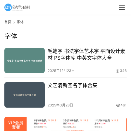
A
I
首页
字体
教
字体
程
资
源
毛笔字 书法字体艺术字 平面设计素
材 PS字体库 中英文字体大全
初
2025年12月23日
346
中
资
文艺清新签名字体合集
料
小
2025年3月28日
461
学
资
料