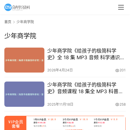
A
I
首页
少年商学院
教
少年商学院
程
资
源
少年商学院《给孩子的极简科学
史》全 18 集 MP3 音频 科学通识启
蒙 百度云网盘下载
初
2026年4月24日
201
中
资
少年商学院《给孩子的极简科学
料
史》音频课程 18 集全 MP3 科普百
科 网盘下载
小
2025年11月18日
258
学
资
料