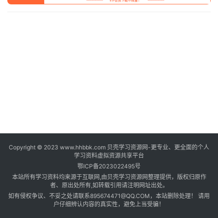
登录
注册
自
媒
体
资
源
高
中
资
料
Copyright © 2023 www.hhbbk.com 贝壳学习资源网-更专业、更全面的个人
儿
学习资料虚拟资源共享平台
童
鄂ICP备2023022495号
国
本站所有学习资料均来源于互联网,由贝壳学习资源网整理提供，版权归原作
学
者、原出处所有,如转载引用请注明网址出处。
如有侵权争议、不妥之处请联系895674471@QQ.COM，本站删除处理！ 请用
启
户仔细辨认内容的真实性，避免上当受骗！
蒙