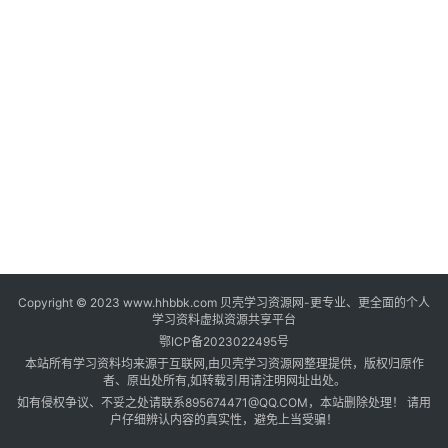
登录
注册
自
媒
体
资
源
高
中
资
料
Copyright © 2023 www.hhbbk.com 贝壳学习资源网-更专业、更全面的个人
儿
学习资料虚拟资源共享平台
童
鄂ICP备2023022495号
国
本站所有学习资料均来源于互联网,由贝壳学习资源网整理提供，版权归原作
学
者、原出处所有,如转载引用请注明网址出处。
如有侵权争议、不妥之处请联系895674471@QQ.COM，本站删除处理！ 请用
启
户仔细辨认内容的真实性，避免上当受骗！
蒙