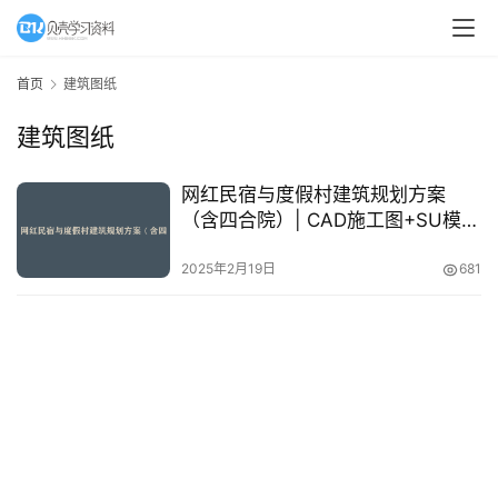
A
I
首页
建筑图纸
教
建筑图纸
程
资
源
网红民宿与度假村建筑规划方案
（含四合院）| CAD施工图+SU模型
全套资源下载
初
2025年2月19日
681
中
资
料
小
学
资
料