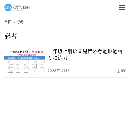
A
I
首页
必考
教
必考
程
资
源
一年级上册语文易错必考笔顺笔画
专项练习
初
2023年12月5日
691
中
资
料
小
学
资
料