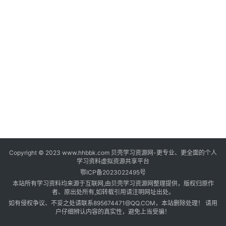
登录
注册
自
媒
体
资
源
高
中
资
料
Copyright © 2023 www.hhbbk.com 贝壳学习资源网-更专业、更全面的个人
儿
学习资料虚拟资源共享平台
童
鄂ICP备2023022495号
国
本站所有学习资料均来源于互联网,由贝壳学习资源网整理提供，版权归原作
学
者、原出处所有,如转载引用请注明网址出处。
如有侵权争议、不妥之处请联系895674471@QQ.COM，本站删除处理！ 请用
启
户仔细辨认内容的真实性，避免上当受骗！
蒙