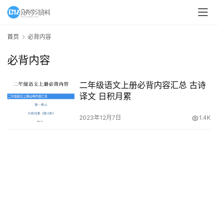
A
I
首页
必背内容
教
必背内容
程
资
源
二年级语文上册必背内容汇总 古诗
译文 日积月累
初
2023年12月7日
1.4K
中
资
料
小
学
资
料