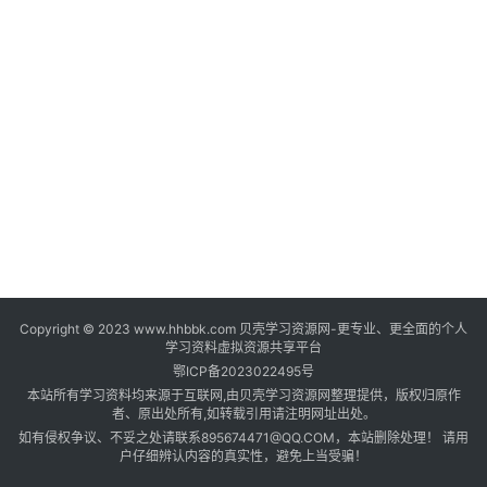
登录
注册
自
媒
体
资
源
高
中
资
料
Copyright © 2023 www.hhbbk.com 贝壳学习资源网-更专业、更全面的个人
儿
学习资料虚拟资源共享平台
童
鄂ICP备2023022495号
国
本站所有学习资料均来源于互联网,由贝壳学习资源网整理提供，版权归原作
学
者、原出处所有,如转载引用请注明网址出处。
如有侵权争议、不妥之处请联系895674471@QQ.COM，本站删除处理！ 请用
启
户仔细辨认内容的真实性，避免上当受骗！
蒙