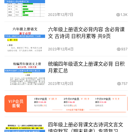
登录
注册
自
媒
2023年12月7日
1.3K
体
资
六年级上册语文必背内容 含必背课
源
文 古诗词 日积月累等 共9页
2023年12月4日
937
高
中
统编四年级语文上册课文必背 日积
资
月累汇总
料
2023年12月2日
757
儿
童
国
学
启
四年级上册必背课文古诗词文言文
蒙
填空默写（期末易考）专项复习