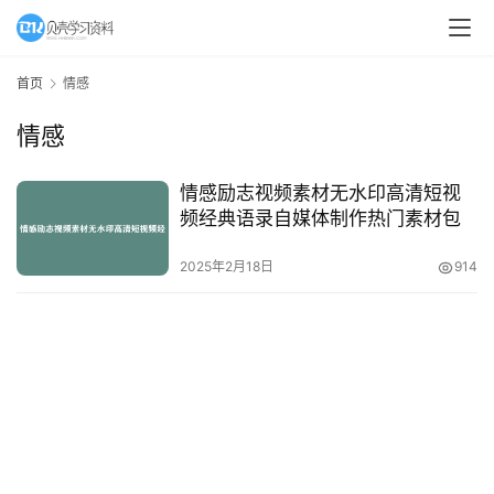
A
I
首页
情感
教
情感
程
资
源
情感励志视频素材无水印高清短视
频经典语录自媒体制作热门素材包
初
2025年2月18日
914
中
资
料
小
学
资
料