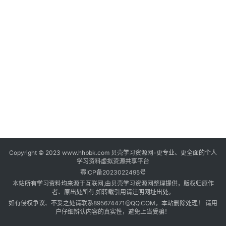
登录
注册
自
媒
体
资
源
高
中
资
料
Copyright © 2023 www.hhbbk.com 贝壳学习资源网-更专业、更全面的个人
儿
学习资料虚拟资源共享平台
童
鄂ICP备2023022495号
国
本站所有学习资料均来源于互联网,由贝壳学习资源网整理提供，版权归原作
学
者、原出处所有,如转载引用请注明网址出处。
如有侵权争议、不妥之处请联系895674471@QQ.COM，本站删除处理！ 请用
启
户仔细辨认内容的真实性，避免上当受骗！
蒙