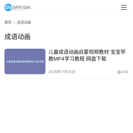
A
I
首页
成语动画
教
成语动画
程
资
源
儿童成语动画启蒙视频教材 宝宝早
教MP4学习教程 网盘下载
初
2025年11月25日
240
中
资
料
小
学
资
料