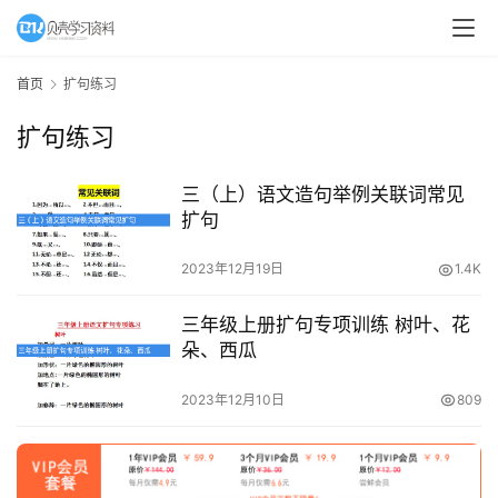
早
教
首页
扩句练习
A
I
扩句练习
教
程
三（上）语文造句举例关联词常见
资
扩句
源
2023年12月19日
1.4K
初
中
三年级上册扩句专项训练 树叶、花
资
朵、西瓜
料
2023年12月10日
809
小
学
资