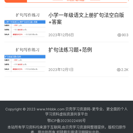
料
小学一年级语文上册扩句法空白版
登录
注册
自
+答案
媒
体
2023年12月6日
903
资
源
扩句法练习题+范例
高
2023年12月1日
2.2K
中
资
料
儿
童
Copyright © 2023 www.hhbbk.com 贝壳学习资源网-更专业、更全面的个人
学习资料虚拟资源共享平台
国
鄂ICP备2023022495号
学
本站所有学习资料均来源于互联网,由贝壳学习资源网整理提供，版权归原作
启
者、原出处所有,如转载引用请注明网址出处。