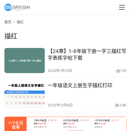
A
I
首页
描红
教
描红
程
资
源
【24寒】1-6年级下册一字三描红写
字表练字帖下载
初
2025年1月15日
1.1K
中
资
一年级语文上册生字描红打印
料
小
2023年12月6日
2.6K
学
资
料