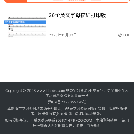
登录
注册
自
26个英文字母描红打印版
媒
体
资
2023年11月30日
1.6K
源
高
中
资
料
Copyright © 2023 www.hhbbk.com 贝壳学习资源网-更专业、更全面的个人
儿
学习资料虚拟资源共享平台
童
鄂ICP备2023022495号
国
本站所有学习资料均来源于互联网,由贝壳学习资源网整理提供，版权归原作
学
者、原出处所有,如转载引用请注明网址出处。
如有侵权争议、不妥之处请联系895674471@QQ.COM，本站删除处理！ 请用
启
户仔细辨认内容的真实性，避免上当受骗！
蒙